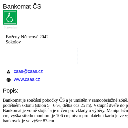
Bankomat ČS
Kontakty
Boženy Němcové 2042
Sokolov
csas@csas.cz
www.csas.cz
Popis:
Bankomat je součástí pobočky ČS a je umístěn v samoobslužné zóně.
podélném sklonu (sklon 5 - 6 %, délka cca 25 m). Vstupní dveře do p
Bankomat je volně stojící a je určen pro vklady a výběry. Manipulačn
cm, výška středu monitoru je 106 cm, otvor pro platební kartu je ve
bankovek je ve výšce 83 cm.