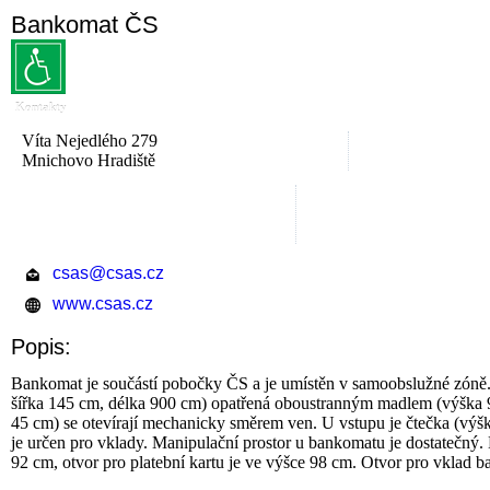
Bankomat ČS
Kontakty
Víta Nejedlého 279
Mnichovo Hradiště
csas@csas.cz
www.csas.cz
Popis:
Bankomat je součástí pobočky ČS a je umístěn v samoobslužné zóně.
šířka 145 cm, délka 900 cm) opatřená oboustranným madlem (výška 90 
45 cm) se otevírají mechanicky směrem ven. U vstupu je čtečka (výšk
je určen pro vklady. Manipulační prostor u bankomatu je dostatečný. 
92 cm, otvor pro platební kartu je ve výšce 98 cm. Otvor pro vklad 