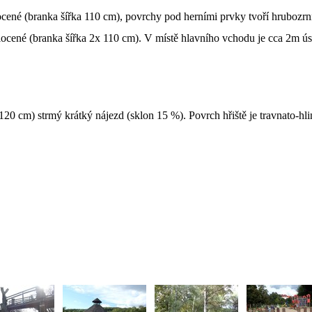
ocené (branka šířka 110 cm), povrchy pod herními prvky tvoří hrubozrnn
plocené (branka šířka 2x 110 cm). V místě hlavního vchodu je cca 2m úse
x 120 cm) strmý krátký nájezd (sklon 15 %). Povrch hřiště je travnato-