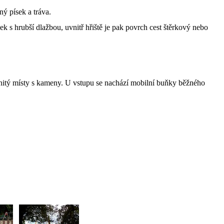
ý písek a tráva.
k s hrubší dlažbou, uvnitř hřiště je pak povrch cest štěrkový nebo
hlinitý místy s kameny. U vstupu se nachází mobilní buňky běžného