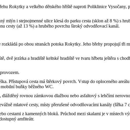
ehu Rokytky a velkého dětského hřiště naproti Poliklinice Vysočany, po
ný mlýn i stejnojmenné ulice klesá do parku cesta (sklon až 8 %) s hru
lonu cesty (až 13 %) a hrubého povrchu široký odvodňovací kanál.
 se rozkládá po obou stranách potoka Rokytky. Jeho břehy propojují tři
tě, dvě jezírka a hradiště keltské hradiště ve tvaru hřbetu ještěra s ch
 provozem.
ka. Přístupová cesta má štěrkový povrch. Vstup do oploceného areálu 
dvě mobilní buňky běžného WC.
 dlážděný rovnou zámkovou dlažbou nebo asfaltový s lehčími nerovnos
evážně mlatové cesty, místy přerušené odvodňovacími kanály (šířka 7 
ebo cestami z kamenných bloků. Průchod mezi skalami je v místech výra
dostupný amfiteátr.