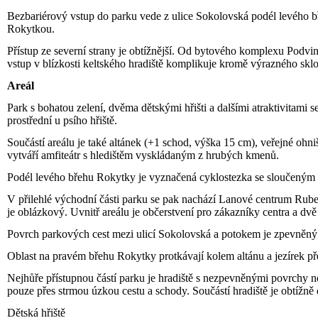
Bezbariérový vstup do parku vede z ulice Sokolovská podél levého bř
Rokytkou.
Přístup ze severní strany je obtížnější. Od bytového komplexu Podvin
vstup v blízkosti keltského hradiště komplikuje kromě výrazného sk
Areál
Park s bohatou zelení, dvěma dětskými hřišti a dalšími atraktivitami
prostřední u psího hřiště.
Součástí areálu je také altánek (+1 schod, výška 15 cm), veřejné ohniš
vytváří amfiteátr s hledištěm vyskládaným z hrubých kmenů.
Podél levého břehu Rokytky je vyznačená cyklostezka se sloučeným
V přilehlé východní části parku se pak nachází Lanové centrum Rubeš
je oblázkový. Uvnitř areálu je občerstvení pro zákazníky centra a 
Povrch parkových cest mezi ulicí Sokolovská a potokem je zpevněný,
Oblast na pravém břehu Rokytky protkávají kolem altánu a jezírek př
Nejhůře přístupnou částí parku je hradiště s nezpevněnými povrchy n
pouze přes strmou úzkou cestu a schody. Součástí hradiště je obtížně 
Dětská hřiště