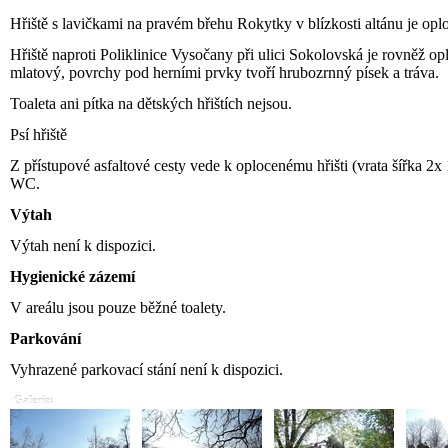
Hřiště s lavičkami na pravém břehu Rokytky v blízkosti altánu je opl
Hřiště naproti Poliklinice Vysočany při ulici Sokolovská je rovněž o
mlatový, povrchy pod herními prvky tvoří hrubozrnný písek a tráva.
Toaleta ani pítka na dětských hřištích nejsou.
Psí hřiště
Z přístupové asfaltové cesty vede k oplocenému hřišti (vrata šířka 2
WC.
Výtah
Výtah není k dispozici.
Hygienické zázemí
V areálu jsou pouze běžné toalety.
Parkování
Vyhrazené parkovací stání není k dispozici.
Galerie: