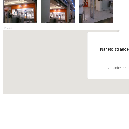
Mapa
Vršo
Na této stránc
Vlastníte ten