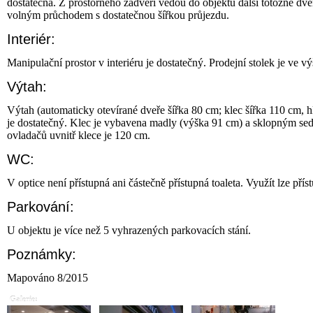
dostatečná. Z prostorného zádveří vedou do objektu další totožné dve
volným průchodem s dostatečnou šířkou průjezdu.
Interiér:
Manipulační prostor v interiéru je dostatečný. Prodejní stolek je ve v
Výtah:
Výtah (automaticky otevírané dveře šířka 80 cm; klec šířka 110 cm, h
je dostatečný. Klec je vybavena madly (výška 91 cm) a sklopným se
ovladačů uvnitř klece je 120 cm.
WC:
V optice není přístupná ani částečně přístupná toaleta. Využít lze pří
Parkování:
U objektu je více než 5 vyhrazených parkovacích stání.
Poznámky:
Mapováno 8/2015
Galerie: