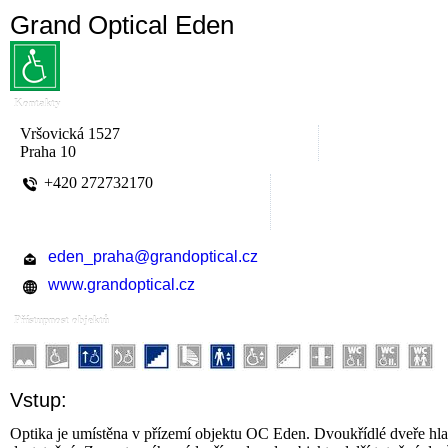
Grand Optical Eden
Kontakty
Vršovická 1527
Praha 10
+420 272732170
eden_praha@grandoptical.cz
www.grandoptical.cz
Přístupnost objektů
Vstup:
Optika je umístěna v přízemí objektu OC Eden. Dvoukřídlé dveře hlav