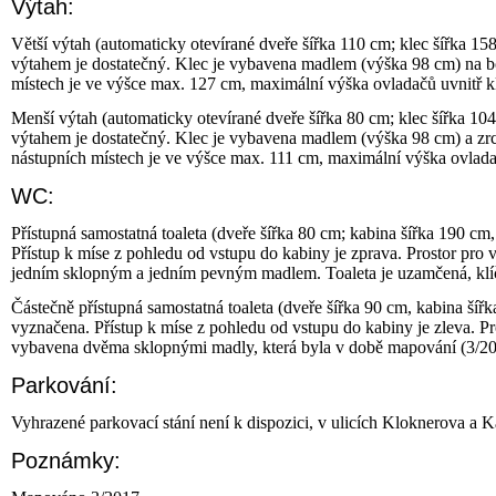
Výtah:
Větší výtah (automaticky otevírané dveře šířka 110 cm; klec šířka 15
výtahem je dostatečný. Klec je vybavena madlem (výška 98 cm) na bo
místech je ve výšce max. 127 cm, maximální výška ovladačů uvnitř k
Menší výtah (automaticky otevírané dveře šířka 80 cm; klec šířka 104
výtahem je dostatečný. Klec je vybavena madlem (výška 98 cm) a zrca
nástupních místech je ve výšce max. 111 cm, maximální výška ovladač
WC:
Přístupná samostatná toaleta (dveře šířka 80 cm; kabina šířka 190 cm
Přístup k míse z pohledu od vstupu do kabiny je zprava. Prostor pro 
jedním sklopným a jedním pevným madlem. Toaleta je uzamčená, klíč 
Částečně přístupná samostatná toaleta (dveře šířka 90 cm, kabina šířk
vyznačena. Přístup k míse z pohledu od vstupu do kabiny je zleva. Pr
vybavena dvěma sklopnými madly, která byla v době mapování (3/2017)
Parkování:
Vyhrazené parkovací stání není k dispozici, v ulicích Kloknerova a 
Poznámky: