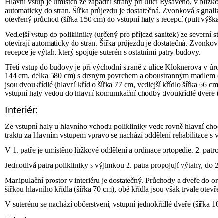
Hlavní vstup je umístěn ze západní strany při ulici Ryšavého, v blíz
automaticky do stran. Šířka průjezdu je dostatečná. Zvonková signal
otevřený průchod (šířka 150 cm) do vstupní haly s recepcí (pult výšk
Vedlejší vstup do polikliniky (určený pro příjezd sanitek) ze severní 
otevírají automaticky do stran. Šířka průjezdu je dostatečná. Zvonko
recepce je výtah, který spojuje suterén s ostatními patry budovy.
Třetí vstup do budovy je při východní straně z ulice Kloknerova v 
144 cm, délka 580 cm) s drsným povrchem a oboustranným madlem (v
jsou dvoukřídlé (hlavní křídlo šířka 77 cm, vedlejší křídlo šířka 66 
vstupní haly vedou do hlavní komunikační chodby dvoukřídlé dveře (
Interiér:
Ze vstupní haly u hlavního vchodu polikliniky vede rovně hlavní ch
traktu za hlavním vstupem vpravo se nachází oddělení rehabilitace s v
V 1. patře je umístěno lůžkové oddělení a ordinace ortopedie. 2. patro
Jednotlivá patra polikliniky s výjimkou 2. patra propojují výtahy, do 
Manipulační prostor v interiéru je dostatečný. Průchody a dveře do o
šířkou hlavního křídla (šířka 70 cm), obě křídla jsou však trvale otev
V suterénu se nachází občerstvení, vstupní jednokřídlé dveře (šířka 