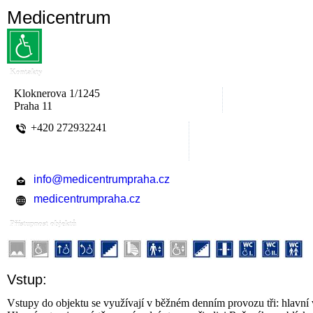
Medicentrum
Kontakty
Kloknerova 1/1245
Praha 11
+420 272932241
info@medicentrumpraha.cz
medicentrumpraha.cz
Přístupnost objektů
Vstup:
Vstupy do objektu se využívají v běžném denním provozu tři: hlavní v