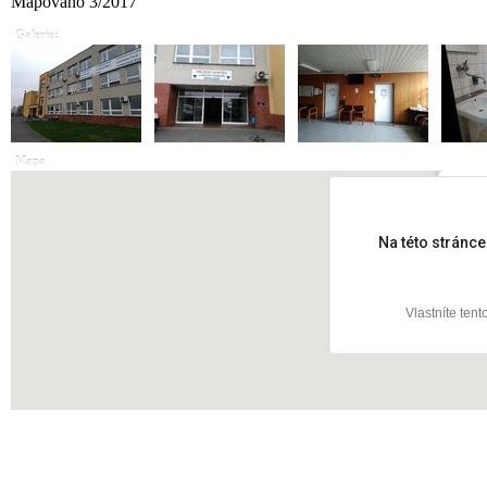
Mapováno 3/2017
Galerie:
Mapa
Klokn
Na této stránc
Vlastníte ten