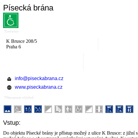
Písecká brána
Kontakty
K Brusce 208/5
Praha 6
info@piseckabrana.cz
www.piseckabrana.cz
Přístupnost objektů
Vstup:
Do objektu Písecké brány je přístup možný z ulice K Brusce: z jižní 