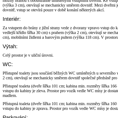
možný bránou s oboustranně umístěnými vstupními dveřmi. Ke vstup
(výška 3 cm), otevírají se mechanicky směrem dovnitř. Mezi dveřmi 
dovnitř, vstup se otevírá pouze v době konání některých akcí.
Interiér:
Za vstupem do brány z jižní strany vede z dvorany vpravo vstup do ka
vedlejší křídlo šířka 30 cm) s prahem (výška 2 cm), otevírají se me
cm), mobilními židlemi a barovým pultem (výška 118 cm). V prostoru dv
Výtah:
Celý prostor je v uliční úrovni.
WC:
Přístupné toalety jsou součástí běžných WC umístěných u severního 
2 cm), otevírají se mechanicky směrem dovnitř společné předsíně p
Přístupné toaleta (dveře šířka 101 cm; kabina min. rozměry šířka 16
vstupu do kabiny je zleva. Prostor pro vozík vedle WC mísy je dost
madlem.
Přístupná toaleta (dveře šířka 101 cm; kabina min. rozměry šířka 16
vstupu do kabiny je zprava. Prostor pro vozík vedle WC mísy je dos
Parkování: