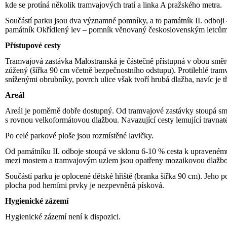
kde se protíná několik tramvajových tratí a linka A pražského metra.
Součástí parku jsou dva významné pomníky, a to památník II. odboji
památník Okřídlený lev – pomník věnovaný československým letcům, k
Přístupové cesty
Tramvajová zastávka Malostranská je částečně přístupná v obou smě
zúžený (šířka 90 cm včetně bezpečnostního odstupu). Protilehlé tra
sníženými obrubníky, povrch ulice však tvoří hrubá dlažba, navíc je tř
Areál
Areál je poměrně dobře dostupný. Od tramvajové zastávky stoupá s
s rovnou velkoformátovou dlažbou. Navazující cesty lemující travna
Po celé parkové ploše jsou rozmístěné lavičky.
Od památníku II. odboje stoupá ve sklonu 6-10 % cesta k upravené
mezi mostem a tramvajovým uzlem jsou opatřeny mozaikovou dlažbou
Součástí parku je oplocené dětské hřiště (branka šířka 90 cm). Jeho 
plocha pod herními prvky je nezpevněná písková.
Hygienické zázemí
Hygienické zázemí není k dispozici.