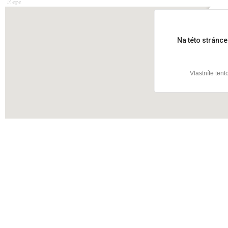
Mapa
Přát
Na této stránc
Vlastníte ten