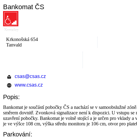
Bankomat ČS
Kontakty
Krkonošská 654
Tanvald
csas@csas.cz
www.csas.cz
Popis:
Bankomat je součástí pobočky ČS a nachází se v samoobslužné zóně.
směrem dovnitř. Zvonková signalizace není k dispozici. U vstupu se
uzavření pobočky. Bankomat je volně stojící a je určen pro vklady a 
je ve výšce 108 cm, výška středu monitoru je 106 cm, otvor pro plate
Parkování: