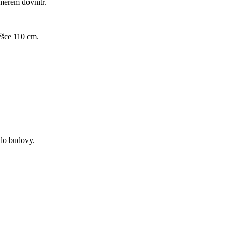
směrem dovnitř.
výšce 110 cm.
 do budovy.