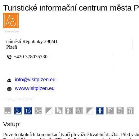
Turistické informační centrum města P
Kontakty
náměstí Republiky 290/41
Plzeň
+420 378035330
info@visitplzen.eu
www.visitplzen.eu
Přístupnost objektů
Vstup:
Povrch okolních komunikací tvoří převážně kvalitní dlažba. Před vst