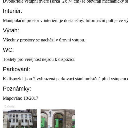
Dvoukřídlé vstupní dveře (šířka 2x 74 cm) se otevírají mechanicky 
Interiér:
Manipulační prostor v interiéru je dostatečný. Informační pult je ve 
Výtah:
Všechny prostory se nachází v úrovni vstupu.
WC:
Toalety pro veřejnost nejsou k dispozici.
Parkování:
K dispozici jsou 2 vyhrazená parkovací stání umístěná před vstupem
Poznámky:
Mapováno 10/2017
Galerie: