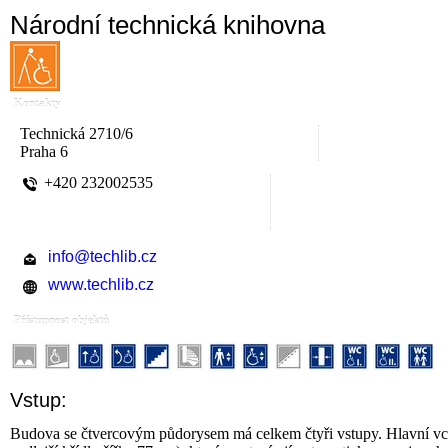
Národní technická knihovna
Kontakty
Technická 2710/6
Praha 6
+420 232002535
info@techlib.cz
www.techlib.cz
Přístupnost objektů
Vstup:
Budova se čtvercovým půdorysem má celkem čtyři vstupy. Hlavní vcho