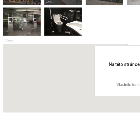
Mapa
Tech
Na této stránc
Vlastníte ten