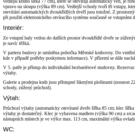
vedlejší křídlo šířka 77 cm), které se otevírají automaticky ven, je ro
vpravo na sloupu (výška 89 cm). Vedlejší vchody tvoří tři vstupy, k
otevírání automatických dvoukřídlých dveří jsou totožné. Z prostornýc
při použití elektronického otvíracího systému současně se vstupními 
Interiér:
Ze vstupní haly vedou do dalších prostor dvoukřídlé dveře se zúžen
je navíc těžká.
V parteru budovy je umístěna pobočka Městské knihovny. Do vnitřních 
kde v případě potřeby poskytnou informace). V přízemí se dále nacház
V 5. patře je přístup do individuální bezbariérové studovny. Rezervac
výtahy.
Galerie a prodejna knih jsou přístupné šikmými plošinami (nosnost 22
schody, zúžený průchod).
Výtah:
Průchozí výtahy (automaticky otevírané dveře šířka 85 cm; klec šířka
výtahy je dostatečný. Klec je vybavena madlem (výška 90 cm) a zrca
nástupních místech je ve výšce max. 113 cm, maximální výška ovlada
WC: