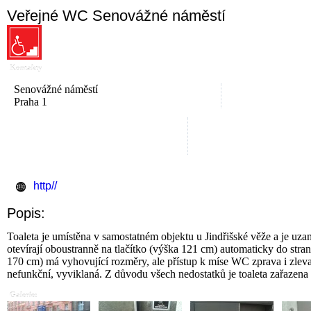
Veřejné WC Senovážné náměstí
Kontakty
Senovážné náměstí
Praha 1
http//
Popis:
Toaleta je umístěna v samostatném objektu u Jindřišské věže a je uz
otevírají oboustranně na tlačítko (výška 121 cm) automaticky do stra
170 cm) má vyhovující rozměry, ale přístup k míse WC zprava i zleva 
nefunkční, vyviklaná. Z důvodu všech nedostatků je toaleta zařazena 
Galerie: