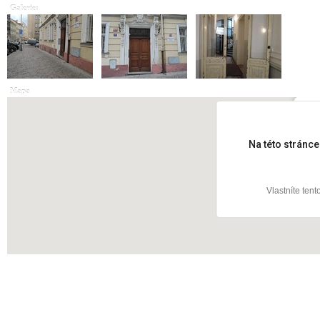
Galerie:
Mapa
Řím
Na této stránc
Vlastníte ten