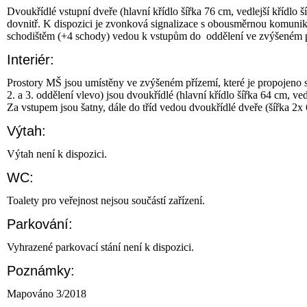
Dvoukřídlé vstupní dveře (hlavní křídlo šířka 76 cm, vedlejší křídlo
dovnitř. K dispozici je zvonková signalizace s obousměrnou komuni
schodištěm (+4 schody) vedou k vstupům do oddělení ve zvýšeném př
Interiér:
Prostory MŠ jsou umístěny ve zvýšeném přízemí, které je propojeno s
2. a 3. oddělení vlevo) jsou dvoukřídlé (hlavní křídlo šířka 64 cm, v
Za vstupem jsou šatny, dále do tříd vedou dvoukřídlé dveře (šířka 2x
Výtah:
Výtah není k dispozici.
WC:
Toalety pro veřejnost nejsou součástí zařízení.
Parkování:
Vyhrazené parkovací stání není k dispozici.
Poznámky:
Mapováno 3/2018