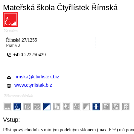
Mateřská škola Čtyřlístek Římská
Kontakty
Římská 27/1255
Praha 2
+420 222250429
rimska@ctyrlistek.biz
www.ctyrlistek.biz
Přístupnost objektů
Vstup:
Přístupový chodník s mírným podélným sklonem (max. 6 %) má povr