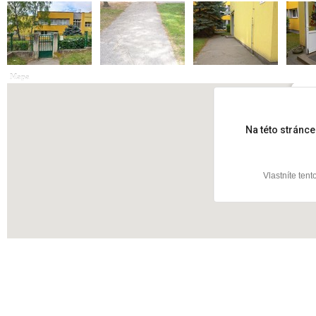
Mapa
Pac
Na této stránc
Vlastníte ten