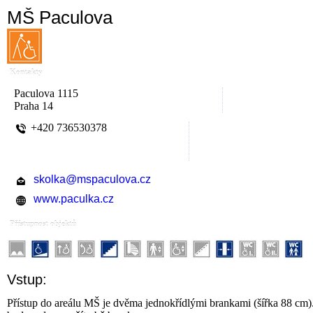
MŠ Paculova
Kontakty
Paculova 1115
Praha 14
+420 736530378
skolka@mspaculova.cz
www.paculka.cz
Přístupnost objektů
Vstup:
Přístup do areálu MŠ je dvěma jednokřídlými brankami (šířka 88 cm)