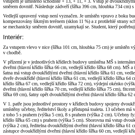
vstupem je umístěno schodiště + 13, + 11, + 3. Vstup je dvoukřídlými
směrem dovnitř. Následuje zádveří (šířka 396 cm, hloubka 734 cm) s 
Vedlejší upravený vstup není vyznačen. Je umístěn vpravo z boku bu
kompenzovány šikmým terénem (sklon 11 %) a z protilehlé strany sch
se mechanicky směrem dovnitř, uzamykají se. Student, který potřebuje 
Interiér:
Za vstupem vlevo v nice (šířka 101 cm, hloubka 75 cm) je umístěn v
v chodbě.
V přízemí je v jednotlivých křídlech budovy umístěna MŠ s internátem
dveřmi (hlavní křídlo šířka 66 cm, vedlejší křídlo šířka 68 cm). MŠ a
šatna má vstup dvoukřídlými dveřmi (hlavní křídlo šířka 61 cm, vedle
dveře dvoukřídlé (hlavní křídlo šířka 61 cm, vedlejší křídlo šířka 64
křídlo šířka 67 cm, vedlejší křídlo šířka 72 cm), výdejní okénko (vý
dveřmi (hlavní křídlo šířka 70 cm, vedlejší křídlo šířka 75 cm), fitce
šířka 69 cm), šatny opět dvoukřídlými dveřmi (hlavní křídlo šířka 62 
V 1. patře jsou jednotlivé prostory v křídlech budovy spojeny dvoukří
umístěny učebny, ředitelství školy a přístupná toaleta. 13 učeben má v
z toho 5 s prahem (výška 5 cm), 8 s prahem (výška 2 cm). Učebny fyzi
křídlo šířka 65 cm) s prahem (výška 5 cm). Sborovna má vstup dvoukří
(výška 2 cm), ředitelna dvoukřídlými dveřmi (hlavní křídlo šířka 61 c
zástupce dvoukřídlými dveřmi (hlavní křídlo šířka 60 cm, vedlejší kř