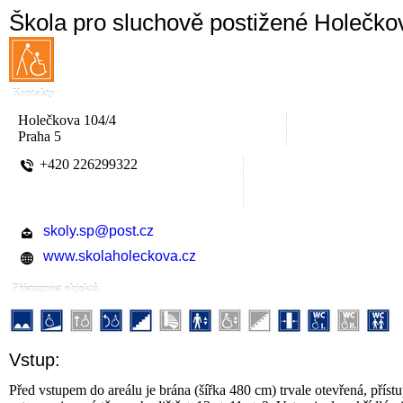
Škola pro sluchově postižené Holečko
Kontakty
Holečkova 104/4
Praha 5
+420 226299322
skoly.sp@post.cz
www.skolaholeckova.cz
Přístupnost objektů
Vstup:
Před vstupem do areálu je brána (šířka 480 cm) trvale otevřená, pří