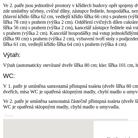
Ve 2. patře jsou jednotlivé prostory v křídlech budovy opět spojeny d
zde umístěny učebny, cvičné dílny, zástupce ředitele, hospodářka, ne
(hlavní křídlo šířka 62 cm, vedlejší křídlo šířka 66 cm) s prahem (vý
šířka 78 cm) s prahem (výška 2 cm). Oddělení cvičných dílen cukráren
šířka 56 cm) s prahem (výška 2 cm), kancelář zástupce ředitele má vst
s prahem (výška 2 cm). Kancelář hospodářky má vstup jednokřídlými
(šířka 90 cm) s prahem (výška 2 cm), vybavení tvoří stoly s podjezd
šířka 61 cm, vedlejší křídlo šířka 64 cm) s prahem (výška 4 cm).
Výtah:
Výtah (automaticky otevírané dveře šířka 80 cm; klec šířka 101 cm, h
WC:
V 1. patře je umístěna samostatná přístupná toaleta (dveře šířka 80
dveřích, mísa WC je opatřená sklopnými madly, chybí madlo u umyv
Ve 2. patře je umístěna samostatná částečně přístupná toaleta (dveře
WC je opatřená sklopnými madly, chybí madlo u umyvadla.
Mapa
Hole