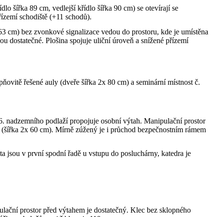
 šířka 89 cm, vedlejší křídlo šířka 90 cm) se otevírají se
ízemí schodiště (+11 schodů).
163 cm) bez zvonkové signalizace vedou do prostoru, kde je umístěna
ou dostatečné. Plošina spojuje uliční úroveň a snížené přízemí
ňovitě řešené auly (dveře šířka 2x 80 cm) a seminární místnost č.
 6. nadzemního podlaží propojuje osobní výtah. Manipulační prostor
em (šířka 2x 60 cm). Mírně zúžený je i průchod bezpečnostním rámem
 jsou v první spodní řadě u vstupu do posluchárny, katedra je
ulační prostor před výtahem je dostatečný. Klec bez sklopného