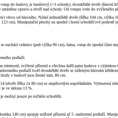
tup do budovy je bariérový (+3 schody), dvoukřídlé dveře (hlavní křídlo
 umístěna vpravo u dveří nad schody. Od vstupu vede do zvýšeného př
ici vlevo od hlavního. Nízké jednokřídlé dveře (šířka 104 cm, výška 
a 123 cm). Manipulační plochy na spodní i horní schodišťové podestě js
 nachází vrátnice (pult výška 90 cm), šatna, vstup do spodní části stup
zemního podlaží.
ou místností, zvýšené přízemí a všechna další patra budovy s výjimkou
. nadzemního podlaží tvoří dvoukřídlé dveře se zúženým hlavním křídl
ůchody v budově jsou široké min. 80 cm.
14 (dveře šířka 2x 80 cm) se stupňovitým uspořádáním. Vyhrazená místa
 je ve sklonu 13 %.
 je možný pouze po točitém schodišti.
hloubka 140 cm) spojuje snížené přízemí až 5. nadzemní podlaží. Manip