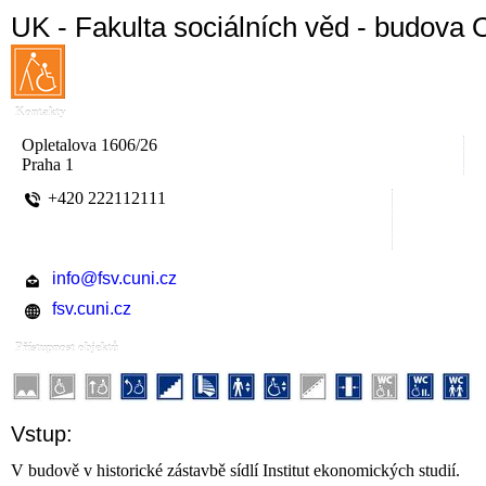
UK - Fakulta sociálních věd - budova 
Kontakty
Opletalova 1606/26
Praha 1
+420 222112111
info@fsv.cuni.cz
fsv.cuni.cz
Přístupnost objektů
Vstup:
V budově v historické zástavbě sídlí Institut ekonomických studií.