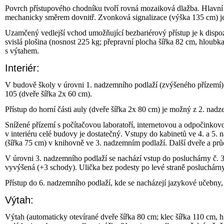
Povrch přístupového chodníku tvoří rovná mozaiková dlažba. Hlavní vs
mechanicky směrem dovnitř. Zvonková signalizace (výška 135 cm) je
Uzamčený vedlejší vchod umožňující bezbariérový přístup je k dispoz
svislá plošina (nosnost 225 kg; přepravní plocha šířka 82 cm, hloubk
s výtahem.
Interiér:
V budově školy v úrovni 1. nadzemního podlaží (zvýšeného přízemí) se
105 (dveře šířka 2x 60 cm).
Přístup do horní části auly (dveře šířka 2x 80 cm) je možný z 2. nad
Snížené přízemí s počítačovou laboratoří, internetovou a odpočinkov
v interiéru celé budovy je dostatečný. Vstupy do kabinetů ve 4. a 5
(šířka 75 cm) v knihovně ve 3. nadzemním podlaží. Další dveře a pr
V úrovni 3. nadzemního podlaží se nachází vstup do posluchárny č. 3
vyvýšená (+3 schody). Ulička bez podesty po levé straně posluchárny
Přístup do 6. nadzemního podlaží, kde se nacházejí jazykové učebny,
Výtah:
Výtah (automaticky otevírané dveře šířka 80 cm; klec šířka 110 cm, 