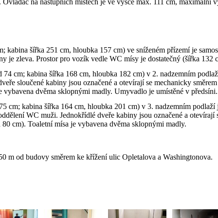
. Ovladač na nástupních místech je ve výšce max. 111 cm, maximální vý
m; kabina šířka 251 cm, hloubka 157 cm) ve sníženém přízemí je samosta
y je zleva. Prostor pro vozík vedle WC mísy je dostatečný (šířka 132
od 74 cm; kabina šířka 168 cm, hloubka 182 cm) v 2. nadzemním podlaží
veře sloučené kabiny jsou označené a otevírají se mechanicky směrem v
 je vybavena dvěma sklopnými madly. Umyvadlo je umístěné v předsíni.
 75 cm; kabina šířka 164 cm, hloubka 201 cm) v 3. nadzemním podlaží j
oddělení WC muži. Jednokřídlé dveře kabiny jsou označené a otevírají
ka 80 cm). Toaletní mísa je vybavena dvěma sklopnými madly.
a 50 m od budovy směrem ke křížení ulic Opletalova a Washingtonova.