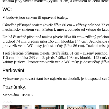
sedátka je vybavena madlem (výška 91 cm) a zrcadlem na čelní stěně
WC:
V budově jsou celkem tři upravené toalety.
Částečně přístupná toaleta (dveře šířka 80 cm – zúžený průchod 72 c
mechanicky směrem ven. Přístup k míse z pohledu od vstupu do kabin
Druhá částečně přístupná toaleta (dveře šířka 80 cm – zúžený průch
průchod 74 cm; předsíň šířka 165 cm, hloubka 144 cm). Jednokřídlé d
pro vozík vedle WC mísy je dostatečný (šířka 86 cm). Toaletní mísa
Třetí částečně přístupná toaleta (dveře šířka 81 cm – zúžený průchod
115 cm, hloubka 243 cm; 2. předsíň šířka 198 cm, hloubka 142 cm), 
kabiny je zleva. Prostor pro vozík vedle WC mísy je dostatečný (šíř
Parkování:
Vyhrazené parkovací stání bez nájezdu na chodník je k dispozici cc
Poznámky:
Mapováno 10/2018
Galerie: