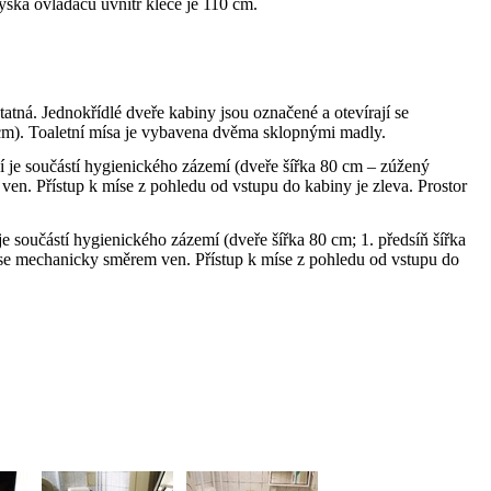
ška ovladačů uvnitř klece je 110 cm.
tná. Jednokřídlé dveře kabiny jsou označené a otevírají se
 cm). Toaletní mísa je vybavena dvěma sklopnými madly.
 je součástí hygienického zázemí (dveře šířka 80 cm – zúžený
en. Přístup k míse z pohledu od vstupu do kabiny je zleva. Prostor
e součástí hygienického zázemí (dveře šířka 80 cm; 1. předsíň šířka
 se mechanicky směrem ven. Přístup k míse z pohledu od vstupu do