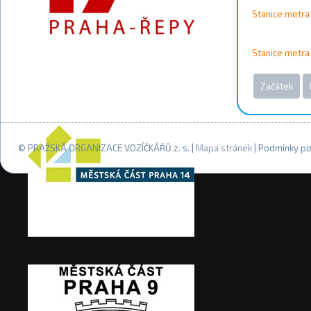
Stanice metra 
Stanice metra
Začátek
© PRAŽSKÁ ORGANIZACE VOZÍČKÁŘŮ z. s. |
Mapa stránek
| Podmínky po