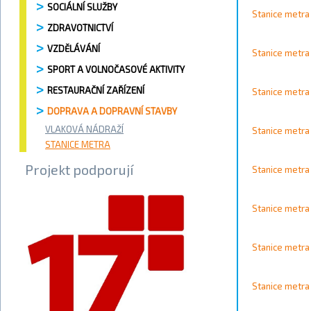
Vyhledávání / 
SOCIÁLNÍ SLUŽBY
Stanice metra
Vyhledat
ZDRAVOTNICTVÍ
Kontakty
VZDĚLÁVÁNÍ
Stanice metra 
SPORT A VOLNOČASOVÉ AKTIVITY
RESTAURAČNÍ ZAŘÍZENÍ
Město
Stanice metra
DOPRAVA A DOPRAVNÍ STAVBY
Přístupnost
VLAKOVÁ NÁDRAŽÍ
Stanice metra
STANICE METRA
Vyhledat
Projekt podporují
Stanice metra 
Stanice metra
Strana 1 
Stanice metra 
Stanice metra