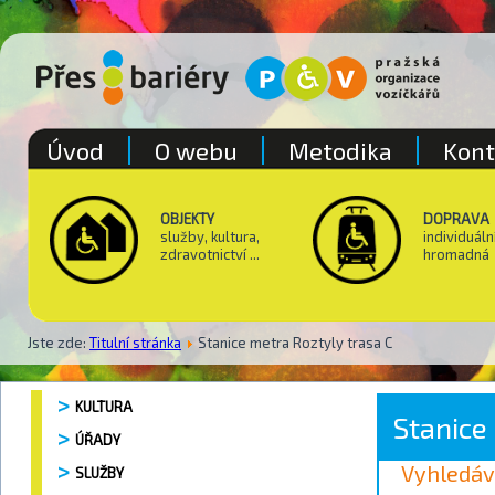
Úvod
O webu
Metodika
Kont
OBJEKTY
DOPRAVA
služby, kultura,
individuáln
zdravotnictví ...
hromadná
Jste zde:
Titulní stránka
Stanice metra Roztyly trasa C
KULTURA
Stanice
ÚŘADY
Vyhledáv
SLUŽBY