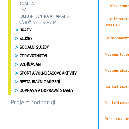
Vyhledávání / 
DIVADLA
Jihočeské mu
Vyhledat
KINA
KULTURNÍ CENTRA A PAMÁTKY
Letecké muze
Kontakty
NÁBOŽENSKÉ STAVBY
Boleslav
ÚŘADY
Město
Lidický památ
SLUŽBY
SOCIÁLNÍ SLUŽBY
Vyhledat
Muzeum loute
ZDRAVOTNICTVÍ
VZDĚLÁVÁNÍ
Muzeum skla a
SPORT A VOLNOČASOVÉ AKTIVITY
Strana 1 
RESTAURAČNÍ ZAŘÍZENÍ
Národní muz
DOPRAVA A DOPRAVNÍ STAVBY
Projekt podporují
Škoda Muzeu
Archeologické