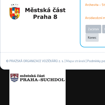
Archevita – S
Arcidiecézní
Začátek
Konec
© PRAŽSKÁ ORGANIZACE VOZÍČKÁŘŮ z. s. |
Mapa stránek
| Podmínky po