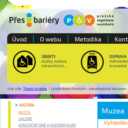
Úvod
O webu
Metodika
Kont
OBJEKTY
DOPRAVA
služby, kultura,
individuáln
zdravotnictví ...
hromadná
Jste zde:
Titulní stránka
Letohrádek Kinských - národopisné muzeum
KULTURA
Muzea
MUZEA
GALERIE
Vyhledáv
KONCERTNÍ SÍNĚ A HUDEBNÍ KLUBY