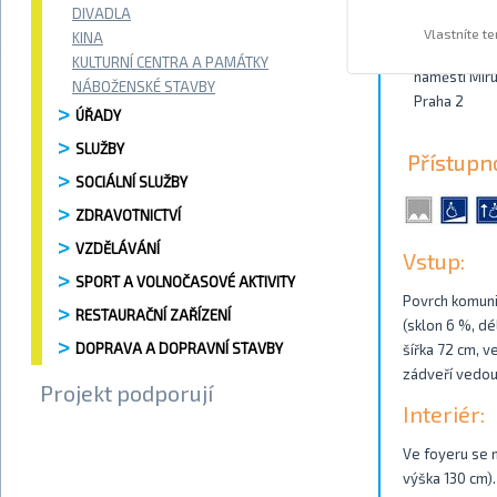
DIVADLA
Kontakty
Vlastníte t
KINA
KULTURNÍ CENTRA A PAMÁTKY
náměstí Mír
NÁBOŽENSKÉ STAVBY
Praha 2
ÚŘADY
SLUŽBY
Přístupn
SOCIÁLNÍ SLUŽBY
ZDRAVOTNICTVÍ
VZDĚLÁVÁNÍ
Vstup:
SPORT A VOLNOČASOVÉ AKTIVITY
Povrch komuni
RESTAURAČNÍ ZAŘÍZENÍ
(sklon 6 %, dé
DOPRAVA A DOPRAVNÍ STAVBY
šířka 72 cm, v
zádveří vedou
Projekt podporují
Interiér:
Ve foyeru se n
výška 130 cm).