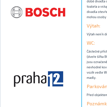
době divadla o
toaleta a vstu
divadla otevře
mohou osoby na
Výtah:
Výtah není k d
WC:
Částečně příst
(dveře šířka 8
jsou označené
nevhodné ková
vozík vedle W
madly.
Parkován
Před objektem
Poznámk