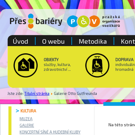
Úvod
O webu
Metodika
Kont
OBJEKTY
DOPRAVA
služby, kultura,
individuáln
zdravotnictví ...
hromadná
Jste zde:
Titulní stránka
Galerie Otto Gutfreunda
Divadlo
KULTURA
MUZEA
Na této strá
GALERIE
KONCERTNÍ SÍNĚ A HUDEBNÍ KLUBY