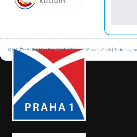
© PRAŽSKÁ ORGANIZACE VOZÍČKÁŘŮ z. s. |
Mapa stránek
| Podmínky po