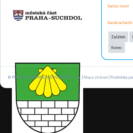
Karlův most
Kasárna Karlín
Začátek
Konec
© PRAŽSKÁ ORGANIZACE VOZÍČKÁŘŮ z. s. |
Mapa stránek
| Podmínky po