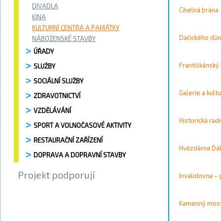
Vyhledávání / 
DIVADLA
Cihelná brána
Vyhledat
KINA
KULTURNÍ CENTRA A PAMÁTKY
Kontakty
Dačického dů
NÁBOŽENSKÉ STAVBY
ÚŘADY
Město
Františkánský 
SLUŽBY
SOCIÁLNÍ SLUŽBY
Přístupnost
Galerie a kult
ZDRAVOTNICTVÍ
Vyhledat
VZDĚLÁVÁNÍ
Historická rad
SPORT A VOLNOČASOVÉ AKTIVITY
RESTAURAČNÍ ZAŘÍZENÍ
Hvězdárna Ďáb
Strana 3 
DOPRAVA A DOPRAVNÍ STAVBY
Projekt podporují
Invalidovna – 
Kamenný most