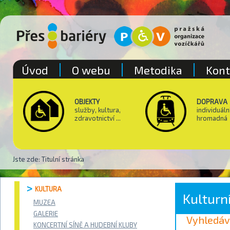
Úvod
O webu
Metodika
Kont
OBJEKTY
DOPRAVA
služby, kultura,
individuáln
zdravotnictví ...
hromadná
Jste zde:
Titulní stránka
KULTURA
Kulturn
MUZEA
GALERIE
Vyhledáv
KONCERTNÍ SÍNĚ A HUDEBNÍ KLUBY