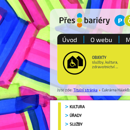
Úvod
O webu
M
OBJEKTY
služby, kultura,
zdravotnictví ...
Jste zde:
Titulní stránka
Cukrárna Hájek
KULTURA
ÚŘADY
SLUŽBY