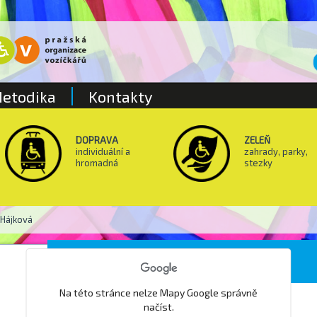
etodika
Kontakty
DOPRAVA
ZELEŇ
individuální a
zahrady, parky,
hromadná
stezky
&Hájková
Cukrárna Hájek&Hájková
Na této stránce nelze Mapy Google správně
načíst.