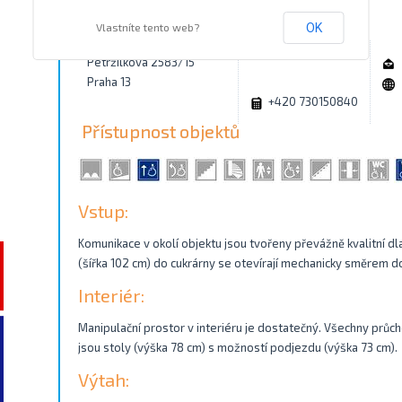
Kontakty
Vlastníte tento web?
OK
Petržílkova 2583/15
Praha 13
+420 730150840
Přístupnost objektů
Vstup:
Komunikace v okolí objektu jsou tvořeny převážně kvalitní d
(šířka 102 cm) do cukrárny se otevírají mechanicky směrem do
Interiér:
Manipulační prostor v interiéru je dostatečný. Všechny průcho
jsou stoly (výška 78 cm) s možností podjezdu (výška 73 cm).
Výtah: