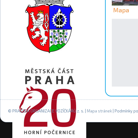
Mapa
© PRAŽSKÁ ORGANIZACE VOZÍČKÁŘŮ z. s. |
Mapa stránek
| Podmínky po