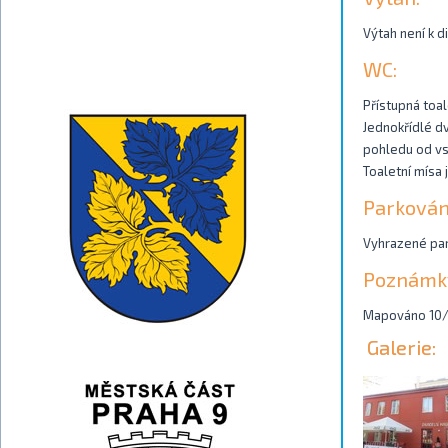
Výtah není k d
WC:
Přístupná toal
Jednokřídlé d
pohledu od vst
Toaletní mísa
Parkován
Vyhrazené park
Poznámk
Mapováno 10
Galerie: