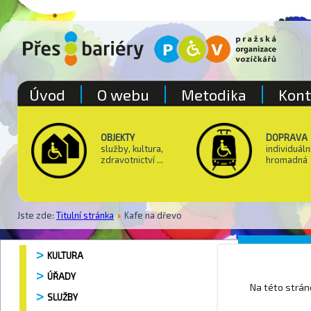
Úvod
O webu
Metodika
Kont
OBJEKTY
DOPRAVA
služby, kultura,
individuáln
zdravotnictví ...
hromadná
Jste zde:
Titulní stránka
Kafe na dřevo
Divadel
KULTURA
ÚŘADY
Na této strá
SLUŽBY