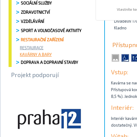
SOCIÁLNÍ SLUŽBY
Kontakty
Vlastníte t
ZDRAVOTNICTVÍ
Divadelní 17
VZDĚLÁVÁNÍ
Kladno
SPORT A VOLNOČASOVÉ AKTIVITY
RESTAURAČNÍ ZAŘÍZENÍ
Přístupn
RESTAURACE
KAVÁRNY A BARY
DOPRAVA A DOPRAVNÍ STAVBY
Vstup:
Projekt podporují
Kavárna se na
Přístupová ko
8,5 %). Jednok
Interiér:
Interiér kavár
dostatečný. Vš
Výtah: