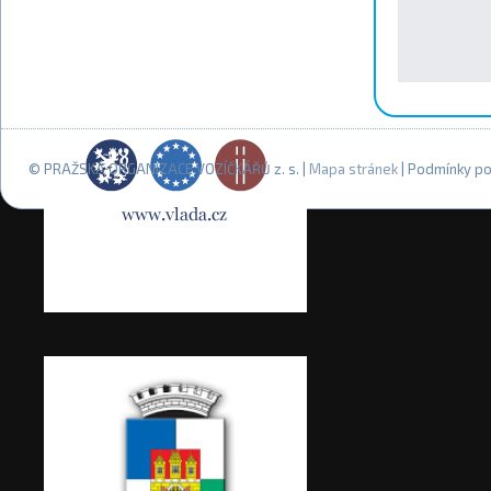
© PRAŽSKÁ ORGANIZACE VOZÍČKÁŘŮ z. s. |
Mapa stránek
| Podmínky po