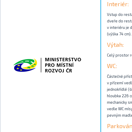
Interiér:
Vstup do rest
dveře do rest
v interiéru je
(výška 74 cm).
Výtah:
Celý prostor r
WC:
Částečně příst
v přízemí vedl
jednokřídlé (š
hloubka 226 cm
mechanicky sm
vedle WC mísy
pevným madl
Parkován