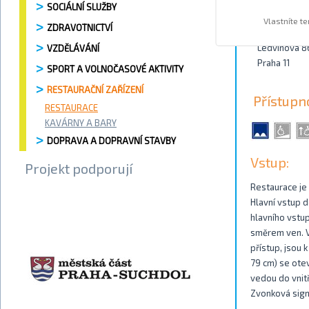
SOCIÁLNÍ SLUŽBY
Kontakty
Vlastníte t
ZDRAVOTNICTVÍ
Ledvinova 8
VZDĚLÁVÁNÍ
Praha 11
SPORT A VOLNOČASOVÉ AKTIVITY
RESTAURAČNÍ ZAŘÍZENÍ
Přístupn
RESTAURACE
KAVÁRNY A BARY
DOPRAVA A DOPRAVNÍ STAVBY
Vstup:
Projekt podporují
Restaurace je 
Hlavní vstup d
hlavního vstup
směrem ven. Ve
přístup, jsou 
79 cm) se otev
vedou do vnitř
Zvonková signa