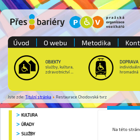
Úvod
O webu
Metodika
Kont
OBJEKTY
DOPRAVA
služby, kultura,
individuáln
zdravotnictví ...
hromadná
Jste zde:
Titulní stránka
Restaurace Chodovská tvrz
Restaur
KULTURA
ÚŘADY
Na této strá
SLUŽBY