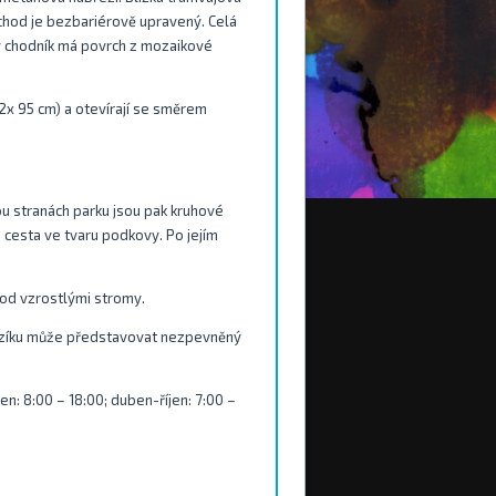
echod je bezbariérově upravený. Celá
ový chodník má povrch z mozaikové
 2x 95 cm) a otevírají se směrem
ou stranách parku jsou pak kruhové
cesta ve tvaru podkovy. Po jejím
pod vzrostlými stromy.
 vozíku může představovat nezpevněný
en: 8:00 – 18:00; duben-říjen: 7:00 –