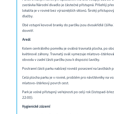
zastávka Národní divadlo je částečně přístupná. Přilehlý př
lokalita je v rovině bez výraznějších sklonů. Široký přístup
dlažby.
Obě vstupní kovové branky do parčíku jsou dvoukřídlé (šířka
dovnitř.
Areál
Kolem centrálního pomníku je oválná travnatá plocha, po ob
květinové záhony. Travnatý ovál vymezuje mlatovo-štěrková 
obvodu v zadní části parčíku jsou k dispozici lavičky.
Postranní části parku nabízejí rovněž posezení na lavičkách 
Celá plocha parku je v rovině, problém pro návštěvníky na
mlatovo-štěrkový povrch cest.
Park je volně přístupný veřejnosti po celý rok (listopad-břez
22:00).
Hygienické zázemí