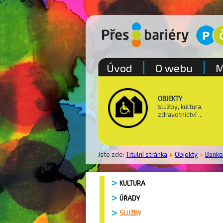
Úvod
O webu
M
OBJEKTY
služby, kultura,
zdravotnictví ...
Jste zde:
Titulní stránka
Objekty
Bank
KULTURA
ÚŘADY
SLUŽBY