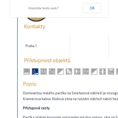
Vlastníte tento web?
OK
Kontakty
Praha 1
Přístupnost objektů
Popis:
Dominantou malého parčíku na Smetanově nábřeží je novogoti
Krannerova kašna. Klidová zóna na rušném nábřeží nabízí he
Přístupové cesty
Parčík s nízkým kovovým oplocením má dva vstupy, oba ze S