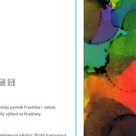
cký pomník Františka I. neboli
zký výhled na Hradčany.
metanova nábřeží. Blízká tramvajová