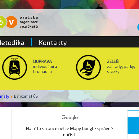
etodika
Kontakty
DOPRAVA
ZELEŇ
individuální a
zahrady, parky,
hromadná
stezky
omaty
Bankomat ČS
Park národního probuzení
Na této stránce nelze Mapy Google správně
načíst.