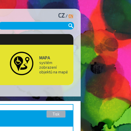
CZ
/
EN
MAPA
systém
zobrazení
objektů na mapě
Tisk