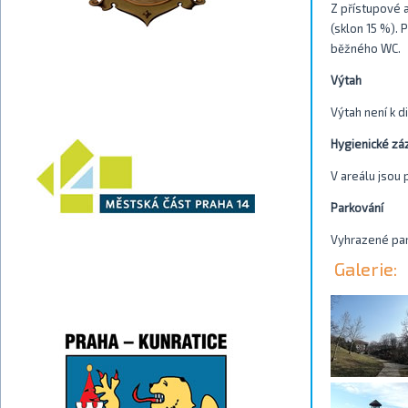
Z přístupové a
(sklon 15 %). 
běžného WC.
Výtah
Výtah není k di
Hygienické zá
V areálu jsou
Parkování
Vyhrazené park
Galerie: