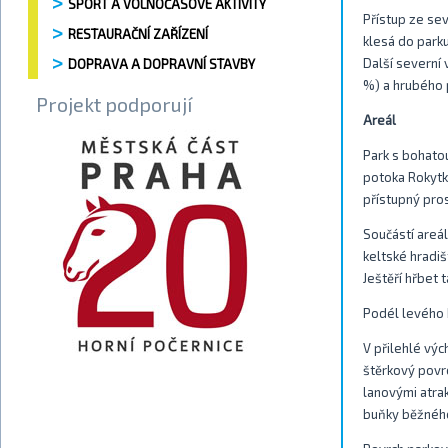
SPORT A VOLNOČASOVÉ AKTIVITY
Přístup ze se
RESTAURAČNÍ ZAŘÍZENÍ
klesá do parku
Další severní 
DOPRAVA A DOPRAVNÍ STAVBY
%) a hrubého 
Projekt podporují
Areál
Park s bohatou
potoka Rokytky
přístupný pros
Součástí areál
keltské hradiš
Ještěří hřbet 
Podél levého 
V přilehlé vý
štěrkový povrc
lanovými atrak
buňky běžnéh