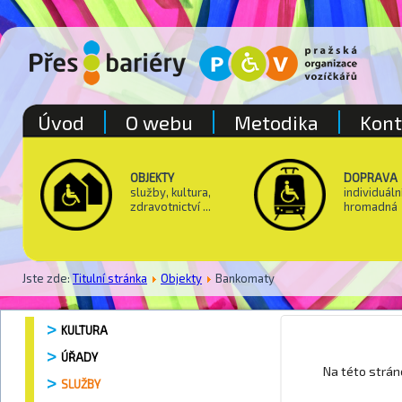
Úvod
O webu
Metodika
Kont
OBJEKTY
DOPRAVA
služby, kultura,
individuáln
zdravotnictví ...
hromadná
Jste zde:
Titulní stránka
Objekty
Bankomaty
KULTURA
ÚŘADY
Park Pod
Na této strá
SLUŽBY