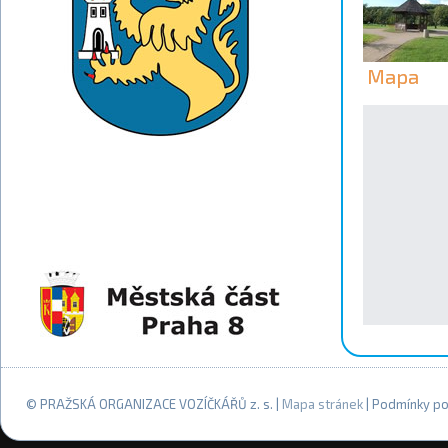
Mapa
© PRAŽSKÁ ORGANIZACE VOZÍČKÁŘŮ z. s. |
Mapa stránek
| Podmínky po