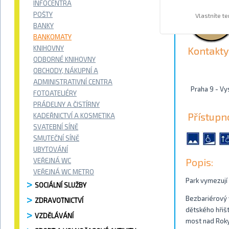
INFOCENTRA
POŠTY
Vlastníte t
BANKY
BANKOMATY
KNIHOVNY
Kontakty
ODBORNÉ KNIHOVNY
OBCHODY, NÁKUPNÍ A
ADMINISTRATIVNÍ CENTRA
Praha 9 - V
FOTOATELIÉRY
PRÁDELNY A ČISTÍRNY
Přístupn
KADEŘNICTVÍ A KOSMETIKA
SVATEBNÍ SÍNĚ
SMUTEČNÍ SÍNĚ
UBYTOVÁNÍ
Popis:
VEŘEJNÁ WC
VEŘEJNÁ WC METRO
Park vymezují
SOCIÁLNÍ SLUŽBY
Bezbariérový 
ZDRAVOTNICTVÍ
dětského hřišt
VZDĚLÁVÁNÍ
most nad Roky