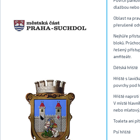
Povrch parkov
dlažbou nebo a
Oblast na pra
přerušené odv
Nejhůře příst
bloků. Průchod
řešený přístu
amfiteátr.
Dětská hřiště
Hřiště s lavič
povrchy pod he
Hřiště naproti
V místě hlavní
nebo mlatový, 
Toaleta ani pí
Psí hřiště