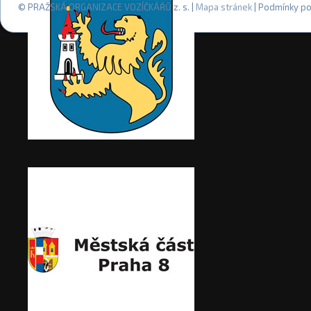
© PRAŽSKÁ ORGANIZACE VOZÍČKÁŘŮ z. s. |
Mapa stránek
| Podmínky po