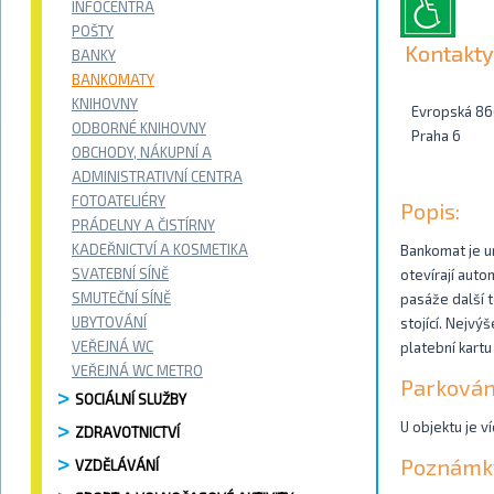
INFOCENTRA
POŠTY
Kontakty
BANKY
BANKOMATY
KNIHOVNY
Evropská 86
ODBORNÉ KNIHOVNY
Praha 6
OBCHODY, NÁKUPNÍ A
ADMINISTRATIVNÍ CENTRA
FOTOATELIÉRY
Popis:
PRÁDELNY A ČISTÍRNY
KADEŘNICTVÍ A KOSMETIKA
Bankomat je u
SVATEBNÍ SÍNĚ
otevírají auto
SMUTEČNÍ SÍNĚ
pasáže další 
UBYTOVÁNÍ
stojící. Nejvý
VEŘEJNÁ WC
platební kartu
VEŘEJNÁ WC METRO
Parkován
SOCIÁLNÍ SLUŽBY
U objektu je v
ZDRAVOTNICTVÍ
Poznámk
VZDĚLÁVÁNÍ