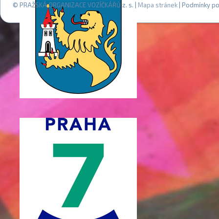
© PRAŽSKÁ ORGANIZACE VOZÍČKÁŘŮ z. s. |
Mapa stránek
| Podmínky po