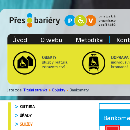
Úvod
O webu
Metodika
Kont
OBJEKTY
DOPRAVA
služby, kultura,
individuáln
zdravotnictví ...
hromadná
Jste zde:
Titulní stránka
Objekty
Bankomaty
KULTURA
ÚŘADY
Bankoma
SLUŽBY