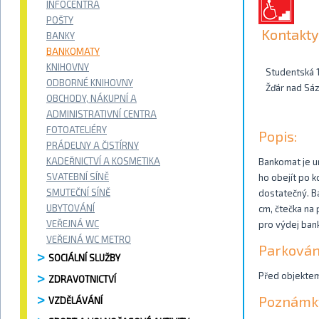
INFOCENTRA
POŠTY
Kontakty
BANKY
BANKOMATY
KNIHOVNY
Studentská 
ODBORNÉ KNIHOVNY
Žďár nad Sá
OBCHODY, NÁKUPNÍ A
ADMINISTRATIVNÍ CENTRA
FOTOATELIÉRY
Popis:
PRÁDELNY A ČISTÍRNY
KADEŘNICTVÍ A KOSMETIKA
Bankomat je u
SVATEBNÍ SÍNĚ
ho obejít po k
SMUTEČNÍ SÍNĚ
dostatečný. B
UBYTOVÁNÍ
cm, čtečka na 
VEŘEJNÁ WC
pro výdej ban
VEŘEJNÁ WC METRO
Parkován
SOCIÁLNÍ SLUŽBY
Před objektem
ZDRAVOTNICTVÍ
Poznámk
VZDĚLÁVÁNÍ