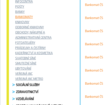
Vyhledávání / 
INFOCENTRA
Bankomat ČS
Vyhledat
POŠTY
BANKY
Kontakty
BANKOMATY
Bankomat ČS
KNIHOVNY
ODBORNÉ KNIHOVNY
Město
Bankomat ČS
OBCHODY, NÁKUPNÍ A
ADMINISTRATIVNÍ CENTRA
Přístupnost
FOTOATELIÉRY
Bankomat ČS
PRÁDELNY A ČISTÍRNY
Vyhledat
KADEŘNICTVÍ A KOSMETIKA
Bankomat ČS
SVATEBNÍ SÍNĚ
SMUTEČNÍ SÍNĚ
UBYTOVÁNÍ
Bankomat ČS
Strana 10
VEŘEJNÁ WC
VEŘEJNÁ WC METRO
Bankomat ČS
SOCIÁLNÍ SLUŽBY
ZDRAVOTNICTVÍ
Bankomat ČS
VZDĚLÁVÁNÍ