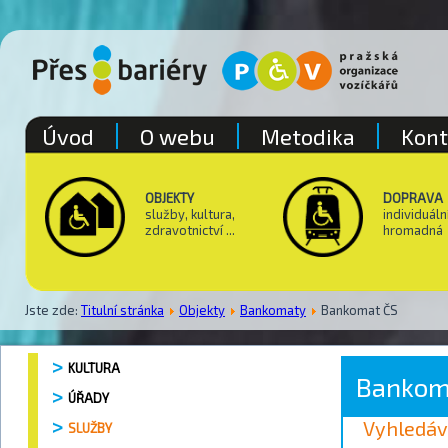
Úvod
O webu
Metodika
Kont
OBJEKTY
DOPRAVA
služby, kultura,
individuáln
zdravotnictví ...
hromadná
Jste zde:
Titulní stránka
Objekty
Bankomaty
Bankomat ČS
KULTURA
Bankom
ÚŘADY
Vyhledáv
SLUŽBY