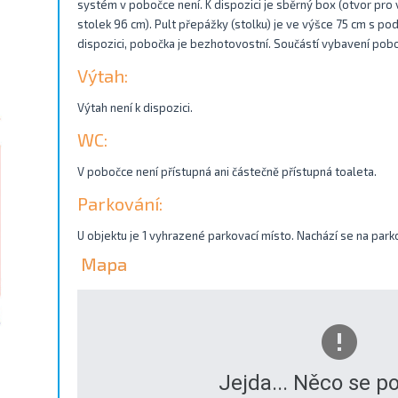
systém v pobočce není. K dispozici je sběrný box (otvor pro
stolek 96 cm). Pult přepážky (stolku) je ve výšce 75 cm s po
dispozici, pobočka je bezhotovostní. Součástí vybavení pobo
Výtah:
Výtah není k dispozici.
WC:
V pobočce není přístupná ani částečně přístupná toaleta.
Parkování:
U objektu je 1 vyhrazené parkovací místo. Nachází se na park
Mapa
Jejda... Něco se po