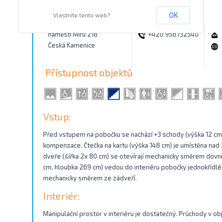
Kontakty
Vlastníte tento web?
OK
náměstí Míru 218
+420 956732540
Česká Kamenice
Přístupnost objektů
Vstup:
Před vstupem na pobočku se nachází +3 schody (výška 12 cm
kompenzace. Čtečka na kartu (výška 148 cm) je umístěna nad
dveře (šířka 2x 80 cm) se otevírají mechanicky směrem dovni
cm, hloubka 269 cm) vedou do interiéru pobočky jednokřídlé d
mechanicky směrem ze zádveří.
Interiér:
Manipulační prostor v interiéru je dostatečný. Průchody v obj