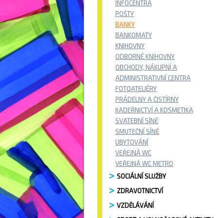
INFOCENTRA
POŠTY
BANKY
BANKOMATY
KNIHOVNY
ODBORNÉ KNIHOVNY
OBCHODY, NÁKUPNÍ A
ADMINISTRATIVNÍ CENTRA
FOTOATELIÉRY
PRÁDELNY A ČISTÍRNY
KADEŘNICTVÍ A KOSMETIKA
SVATEBNÍ SÍNĚ
SMUTEČNÍ SÍNĚ
UBYTOVÁNÍ
VEŘEJNÁ WC
VEŘEJNÁ WC METRO
SOCIÁLNÍ SLUŽBY
ZDRAVOTNICTVÍ
VZDĚLÁVÁNÍ