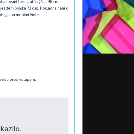
 vhazování formulářů výška 98 cm,
djezdem (výška 73 cm). Pokladna není k
čky jsou mobilní židle.
ovišti před vstupem.
kazilo.