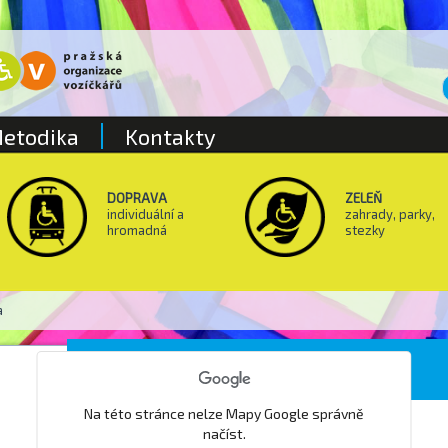
etodika
Kontakty
DOPRAVA
ZELEŇ
individuální a
zahrady, parky,
hromadná
stezky
a
Česká spořitelna
Na této stránce nelze Mapy Google správně
načíst.