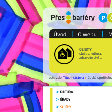
Úvod
O webu
M
OBJEKTY
služby, kultura,
zdravotnictví ...
Jste zde:
Titulní stránka
Česká spořiteln
KULTURA
ÚŘADY
SLUŽBY