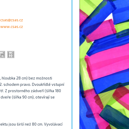
csas@csas.cz
www.csas.cz
, hloubka 28 cm) bez možnosti
 2. schodem pravo. Dvoukřídlé vstupní
tř. Z prostorného zádveří (šířka 180
veře (šířka 90 cm), otevírají se
ektu jsou širší než 80 cm. Vyvolávací