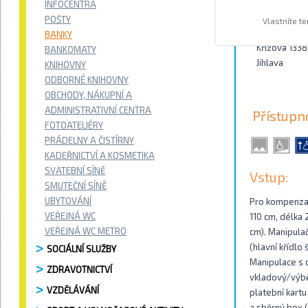
INFOCENTRA
Kontakty
POŠTY
Vlastníte t
BANKY
Křížová 1338
BANKOMATY
Jihlava
KNIHOVNY
ODBORNÉ KNIHOVNY
OBCHODY, NÁKUPNÍ A
ADMINISTRATIVNÍ CENTRA
Přístupn
FOTOATELIÉRY
PRÁDELNY A ČISTÍRNY
KADEŘNICTVÍ A KOSMETIKA
SVATEBNÍ SÍNĚ
Vstup:
SMUTEČNÍ SÍNĚ
UBYTOVÁNÍ
Pro kompenzaci
VEŘEJNÁ WC
110 cm, délka
VEŘEJNÁ WC METRO
cm). Manipulač
(hlavní křídlo
SOCIÁLNÍ SLUŽBY
Manipulace s d
ZDRAVOTNICTVÍ
vkladový/výbě
VZDĚLÁVÁNÍ
platební kartu
a sběrný box 