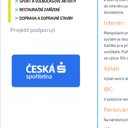
SPORT A VOLNOČASOVÉ AKTIVITY
do interiéru p
RESTAURAČNÍ ZAŘÍZENÍ
dostatečná.
DOPRAVA A DOPRAVNÍ STAVBY
Interiér:
Projekt podporují
Manipulační pr
systém je dost
tlačítko pro 
vozíčkáře. Pul
ve výšce 104 c
Výtah:
Výtah není k d
WC:
V pobočce není
Parkován
Na náměstí př