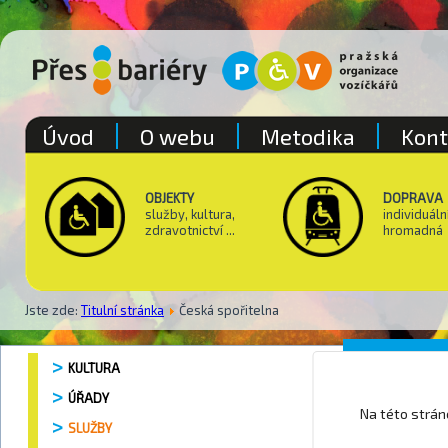
Úvod
O webu
Metodika
Kont
OBJEKTY
DOPRAVA
služby, kultura,
individuáln
zdravotnictví ...
hromadná
Jste zde:
Titulní stránka
Česká spořitelna
Česká s
KULTURA
ÚŘADY
Na této strá
SLUŽBY