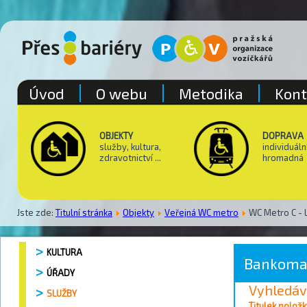
Úvod
O webu
Metodika
Kont
OBJEKTY
DOPRAVA
služby, kultura,
individuáln
zdravotnictví ...
hromadná
Jste zde:
Titulní stránka
Objekty
Veřejná WC metro
WC Metro C - 
KULTURA
Bankoma
ÚŘADY
Vyhledáv
SLUŽBY
Vyhledávání / 
Titulek položk