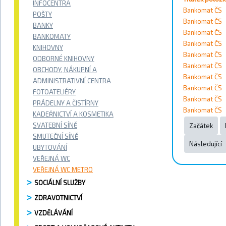
INFOCENTRA
Vyhledat
Bankomat ČS
POŠTY
Bankomat ČS
BANKY
Kontakty
Bankomat ČS
BANKOMATY
Bankomat ČS
KNIHOVNY
Bankomat ČS
ODBORNÉ KNIHOVNY
Město
Bankomat ČS
OBCHODY, NÁKUPNÍ A
Bankomat ČS
ADMINISTRATIVNÍ CENTRA
Přístupnost
Bankomat ČS
FOTOATELIÉRY
Bankomat ČS
PRÁDELNY A ČISTÍRNY
Bankomat ČS
Vyhledat
KADEŘNICTVÍ A KOSMETIKA
SVATEBNÍ SÍNĚ
Začátek
SMUTEČNÍ SÍNĚ
Následující
UBYTOVÁNÍ
Strana 11
VEŘEJNÁ WC
VEŘEJNÁ WC METRO
SOCIÁLNÍ SLUŽBY
ZDRAVOTNICTVÍ
VZDĚLÁVÁNÍ