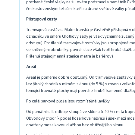
potrhané české vlajky na žulovém podstavci a památník Okř
československým letcům, kteří za druhé světové války působ
Přístupové cesty
Tramvajová zastávka Malostranská je částečně přístupná v o
označníku ve směru Chotkovy sady je však významně zúžený
odstupu). Protilehlé tramvajové ostrůvky jsou propojené m
se sníženými obrubníky, povrch ulice však tvoří hrubá dlažba,
Přilehlá stejnojmenná stanice metra je bariérová.
Areál
Areál je poměrně dobře dostupný. Od tramvajové zastávky 
lev široký chodník v mírném sklonu (do 5 %) s rovnou velkof
lemující travnaté plochy mají povrch z hrubší kamenné dlaž
Po celé parkové ploše jsou rozmístěné lavičky.
Od památníku II. odboje stoupá ve sklonu 6-10 % cesta k 
Obvodový chodník podél Kosárkova nábřeží i úsek mezi mo
opatřeny mozaikovou dlažbou bez obtížnějšího skonu.