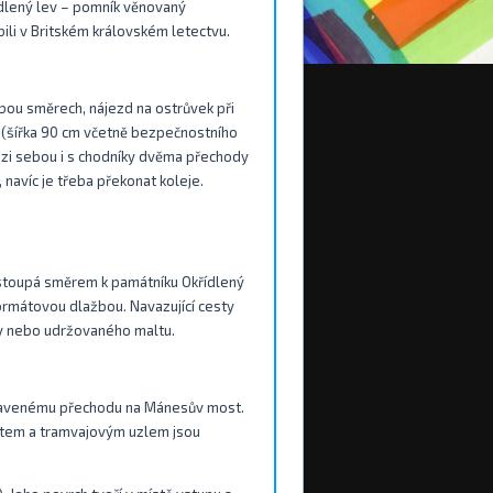
ídlený lev – pomník věnovaný
ili v Britském královském letectvu.
bou směrech, nájezd na ostrůvek při
 (šířka 90 cm včetně bezpečnostního
ezi sebou i s chodníky dvěma přechody
 navíc je třeba překonat koleje.
stoupá směrem k památníku Okřídlený
ormátovou dlažbou. Navazující cesty
by nebo udržovaného maltu.
upravenému přechodu na Mánesův most.
stem a tramvajovým uzlem jsou