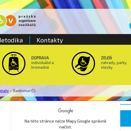
etodika
Kontakty
DOPRAVA
ZELEŇ
individuální a
zahrady, parky,
hromadná
stezky
omaty
Bankomat ČS
Park Klárov
Na této stránce nelze Mapy Google správně
načíst.