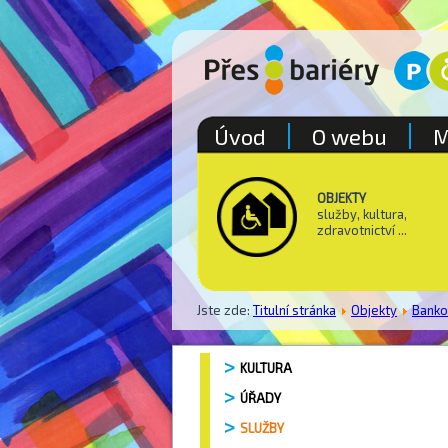
Úvod
O webu
M
OBJEKTY
služby, kultura,
zdravotnictví ...
Jste zde:
Titulní stránka
Objekty
Bank
KULTURA
ÚŘADY
SLUŽBY