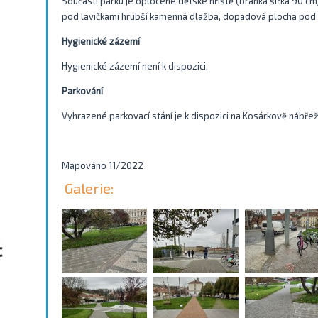
Součástí parku je oplocené dětské hřiště (branka šířka 90 cm)
pod lavičkami hrubší kamenná dlažba, dopadová plocha pod 
Hygienické zázemí
Hygienické zázemí není k dispozici.
Parkování
Vyhrazené parkovací stání je k dispozici na Kosárkově nábř
Mapováno 11/2022
Galerie: