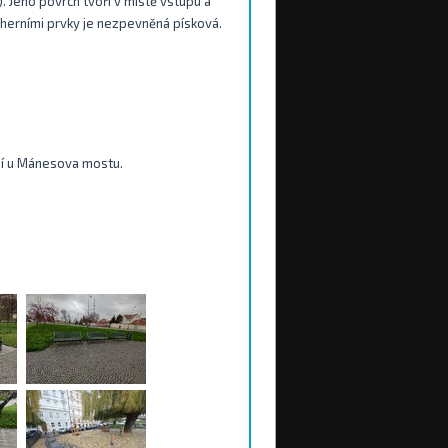
. Jeho povrch tvoří v místě vstupu a
herními prvky je nezpevněná písková.
eží u Mánesova mostu.