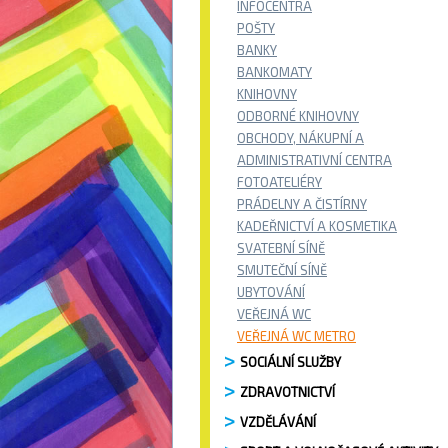
INFOCENTRA
POŠTY
BANKY
BANKOMATY
KNIHOVNY
ODBORNÉ KNIHOVNY
OBCHODY, NÁKUPNÍ A
ADMINISTRATIVNÍ CENTRA
FOTOATELIÉRY
PRÁDELNY A ČISTÍRNY
KADEŘNICTVÍ A KOSMETIKA
SVATEBNÍ SÍNĚ
SMUTEČNÍ SÍNĚ
UBYTOVÁNÍ
VEŘEJNÁ WC
VEŘEJNÁ WC METRO
SOCIÁLNÍ SLUŽBY
ZDRAVOTNICTVÍ
VZDĚLÁVÁNÍ