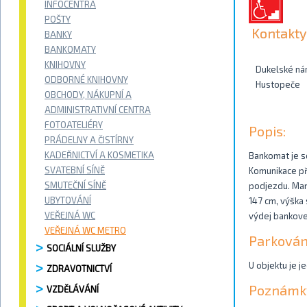
INFOCENTRA
POŠTY
Kontakty
BANKY
BANKOMATY
KNIHOVNY
Dukelské ná
ODBORNÉ KNIHOVNY
Hustopeče
OBCHODY, NÁKUPNÍ A
ADMINISTRATIVNÍ CENTRA
FOTOATELIÉRY
Popis:
PRÁDELNY A ČISTÍRNY
KADEŘNICTVÍ A KOSMETIKA
Bankomat je s
SVATEBNÍ SÍNĚ
Komunikace př
SMUTEČNÍ SÍNĚ
podjezdu. Man
UBYTOVÁNÍ
147 cm, výška 
VEŘEJNÁ WC
výdej bankove
VEŘEJNÁ WC METRO
Parkován
SOCIÁLNÍ SLUŽBY
U objektu je j
ZDRAVOTNICTVÍ
Poznámk
VZDĚLÁVÁNÍ