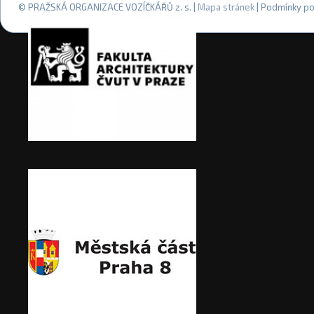
© PRAŽSKÁ ORGANIZACE VOZÍČKÁŘŮ z. s. |
Mapa stránek
| Podmínky po