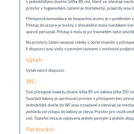
s jednokřídlými dveřmi (šířka 80 cm), které se otevírají mec
prostor v hygienickém zázemí je dostatečný, průjezdy jsou š
Přístupová komunikace ke koupacímu jezeru je v podélném sk
Přístup do jezera je možný z dřevěného mola zvedákem (nos
upevní personál. Přístup k molu je po travnatém nebo písčit
Na prostory šaten navazují stánky s občerstvením s přístupe
K dispozici jsou stoly s pevnými lavicemi s možností podjezd
Výtah:
Výtah není k dispozici.
WC:
Dvě přístupné toalety (dveře šířka 85 cm; kabina šířka 250 c
Součástí kabiny je sprchovací prostor s přístupem bez převý
Jednokřídlé dveře do WC jsou označené a otevírají se mecha
pohledu od vstupu do kabiny je zleva. Prostor pro vozík ved
cm). Toaletní mísa je vybavena jedním pevným a jedním sk
Parkování: