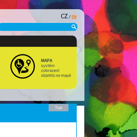
CZ
/
EN
MAPA
systém
zobrazení
objektů na mapě
Tisk