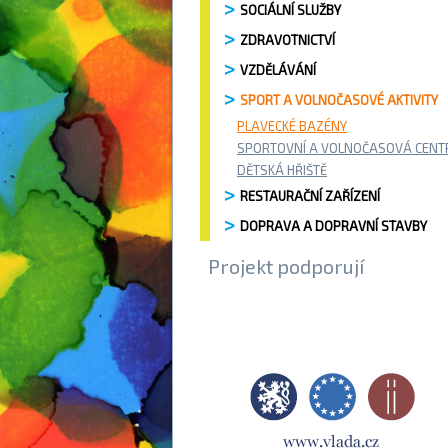
SOCIÁLNÍ SLUŽBY
ZDRAVOTNICTVÍ
VZDĚLÁVÁNÍ
SPORT A VOLNOČASOVÉ AKTIVITY
PLAVECKÉ BAZÉNY
SPORTOVNÍ A VOLNOČASOVÁ CENT
DĚTSKÁ HŘIŠTĚ
RESTAURAČNÍ ZAŘÍZENÍ
DOPRAVA A DOPRAVNÍ STAVBY
Projekt podporují