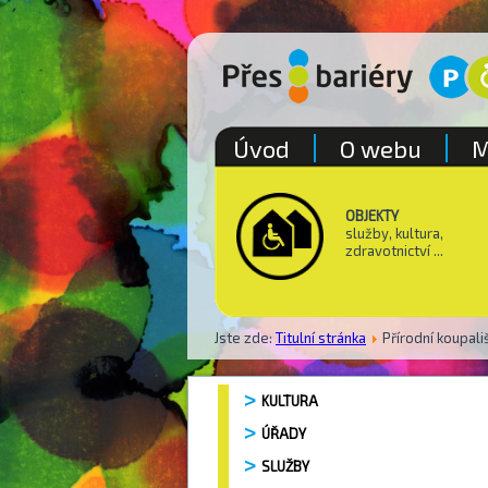
Úvod
O webu
M
OBJEKTY
služby, kultura,
zdravotnictví ...
Jste zde:
Titulní stránka
Přírodní koupali
KULTURA
ÚŘADY
SLUŽBY