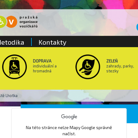
etodika
Kontakty
DOPRAVA
ZELEŇ
individuální a
zahrady, parky,
hromadná
stezky
ště Lhotka
Přírodní koupaliště Lhotka
Na této stránce nelze Mapy Google správně
načíst.