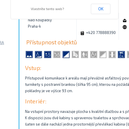
Kontakty
Vlastníte tento web?
OK
Nad Koupadly
Praha 4
+420 778888390
Přístupnost objektů
RA
Vstup:
Přístupové komunikace k areálu mají převážně asfaltový povr
turnikety s postranní brankou (šířka 95 cm), kterou na požád
pokladny je ve výšce 93 cm.
Interiér:
Na vstupní prostory navazuje plocha s kvalitní dlažbou a s 
K dispozici jsou dvě kabiny s upravenou toaletou a sprchov
šaten se dále nachází jedna prostornější převlékací kabina (š