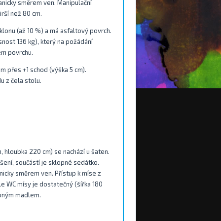
hanicky směrem ven. Manipulační
irší než 80 cm.
lonu (až 10 %) a má asfaltový povrch.
nost 136 kg), který na požádání
ém povrchu.
m přes +1 schod (výška 5 cm).
u z čela stolu.
m, hloubka 220 cm) se nachází u šaten.
šení, součástí je sklopné sedátko.
nicky směrem ven. Přístup k míse z
le WC mísy je dostatečný (šířka 180
lopným madlem.