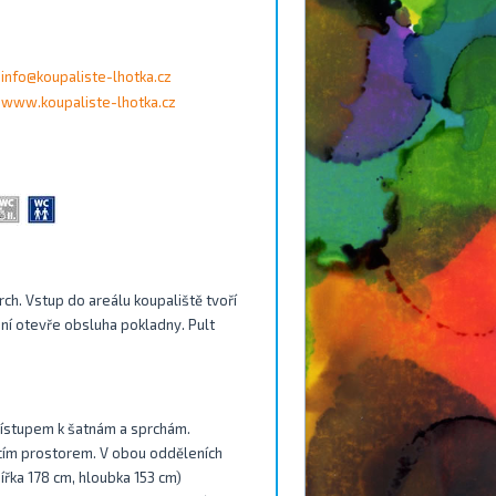
info@koupaliste-lhotka.cz
www.koupaliste-lhotka.cz
ch. Vstup do areálu koupaliště tvoří
ání otevře obsluha pokladny. Pult
přístupem k šatnám a sprchám.
acím prostorem. V obou odděleních
ířka 178 cm, hloubka 153 cm)