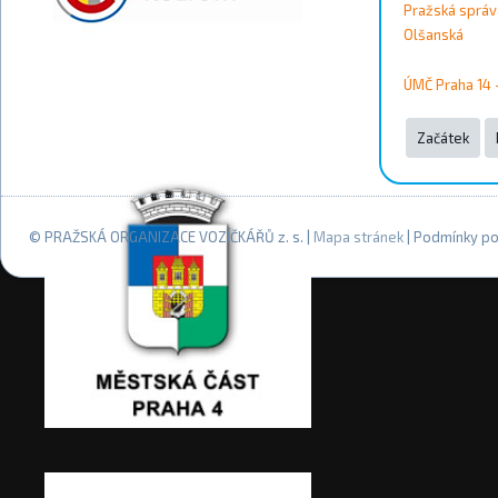
Pražská správ
Olšanská
ÚMČ Praha 14 -
Začátek
© PRAŽSKÁ ORGANIZACE VOZÍČKÁŘŮ z. s. |
Mapa stránek
| Podmínky po