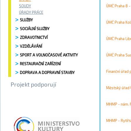
Vyhledávání / 
SOUDY
ÚMČ Praha 8 -
Vyhledat
ÚŘADY PRÁCE
Kontakty
SLUŽBY
ÚMČ Praha Ko
SOCIÁLNÍ SLUŽBY
ZDRAVOTNICTVÍ
Město
ÚMČ Praha Lib
VZDĚLÁVÁNÍ
Přístupnost
SPORT A VOLNOČASOVÉ AKTIVITY
ÚMČ Praha Su
RESTAURAČNÍ ZAŘÍZENÍ
Vyhledat
Finanční úřad 
DOPRAVA A DOPRAVNÍ STAVBY
Projekt podporují
Městský úřad 
Strana 7 
MHMP - nám. 
MHMP - Rytířs