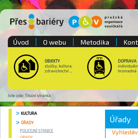
Úvod
O webu
Metodika
Kont
OBJEKTY
DOPRAVA
služby, kultura,
individuáln
zdravotnictví ...
hromadná
Jste zde:
Titulní stránka
KULTURA
Úřady
ÚŘADY
POLICEJNÍ STANICE
Vyhledáv
ÚŘADY