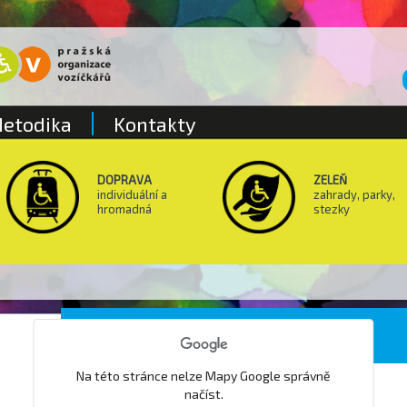
etodika
Kontakty
DOPRAVA
ZELEŇ
individuální a
zahrady, parky,
hromadná
stezky
MŠ Kytlická
Na této stránce nelze Mapy Google správně
načíst.