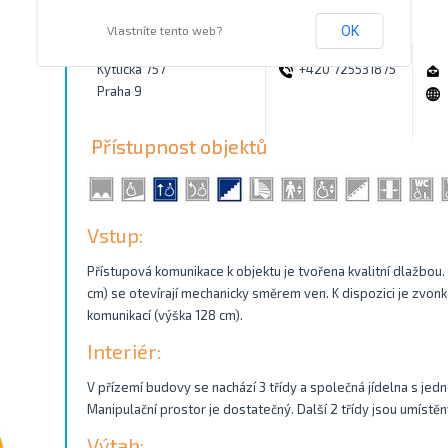
Kontakty
Vlastníte tento web?
OK
Kytlická 757
+420 725531875
Praha 9
Přístupnost objektů
Vstup:
Přístupová komunikace k objektu je tvořena kvalitní dlažbou.
cm) se otevírají mechanicky směrem ven. K dispozici je zvo
komunikací (výška 128 cm).
Interiér:
V přízemí budovy se nachází 3 třídy a společná jídelna s jedn
Manipulační prostor je dostatečný. Další 2 třídy jsou umístě
Výtah: