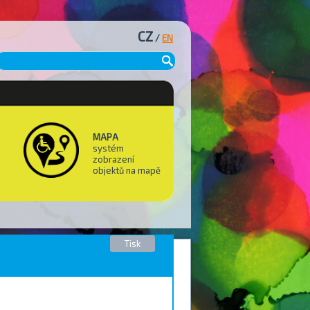
CZ
/
EN
MAPA
systém
zobrazení
objektů na mapě
Tisk