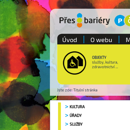
Úvod
O webu
M
OBJEKTY
služby, kultura,
zdravotnictví ...
Jste zde:
Titulní stránka
KULTURA
ÚŘADY
SLUŽBY