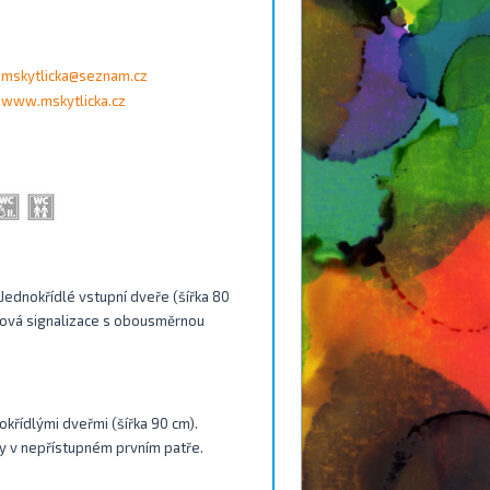
mskytlicka@seznam.cz
www.mskytlicka.cz
 Jednokřídlé vstupní dveře (šířka 80
nková signalizace s obousměrnou
okřídlými dveřmi (šířka 90 cm).
ny v nepřístupném prvním patře.