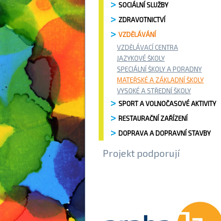
SOCIÁLNÍ SLUŽBY
ZDRAVOTNICTVÍ
VZDĚLÁVÁNÍ
VZDĚLÁVACÍ CENTRA
JAZYKOVÉ ŠKOLY
SPECIÁLNÍ ŠKOLY A PORADNY
MATEŘSKÉ A ZÁKLADNÍ ŠKOLY
VYSOKÉ A STŘEDNÍ ŠKOLY
SPORT A VOLNOČASOVÉ AKTIVITY
RESTAURAČNÍ ZAŘÍZENÍ
DOPRAVA A DOPRAVNÍ STAVBY
Projekt podporují