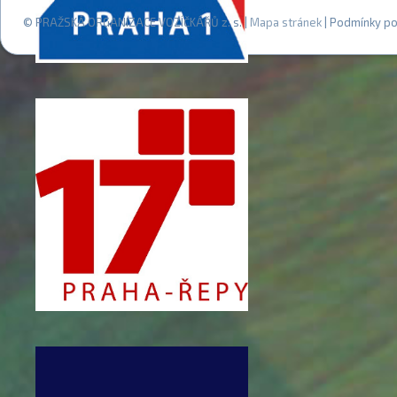
© PRAŽSKÁ ORGANIZACE VOZÍČKÁŘŮ z. s. |
Mapa stránek
| Podmínky po