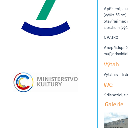
V přízemí jso
(výška 65 cm),
otevírají mech
s prahem (výš
1. PATRO
V nepřístupném
mají jednokříd
Výtah:
Výtah není k di
WC:
K dispozici je
Galerie: