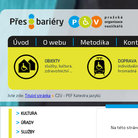
Úvod
O webu
Metodika
Kont
OBJEKTY
DOPRAVA
služby, kultura,
individuáln
zdravotnictví ...
hromadná
Jste zde:
Titulní stránka
ČZU - PEF Katedra jazyků
ČZU - P
KULTURA
ÚŘADY
Na této strá
SLUŽBY