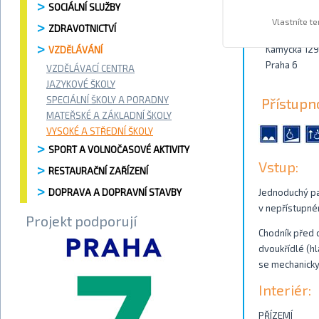
SOCIÁLNÍ SLUŽBY
Kontakty
Vlastníte t
ZDRAVOTNICTVÍ
Kamýcká 129
VZDĚLÁVÁNÍ
Praha 6
VZDĚLÁVACÍ CENTRA
JAZYKOVÉ ŠKOLY
SPECIÁLNÍ ŠKOLY A PORADNY
Přístupn
MATEŘSKÉ A ZÁKLADNÍ ŠKOLY
VYSOKÉ A STŘEDNÍ ŠKOLY
SPORT A VOLNOČASOVÉ AKTIVITY
Vstup:
RESTAURAČNÍ ZAŘÍZENÍ
DOPRAVA A DOPRAVNÍ STAVBY
Jednoduchý pat
v nepřístupném
Projekt podporují
Chodník před 
dvoukřídlé (hl
se mechanicky
Interiér:
PŘÍZEMÍ