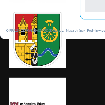
© PRAŽSKÁ ORGANIZACE VOZÍČKÁŘŮ z. s. |
Mapa stránek
| Podmínky po