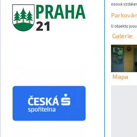
osová vzdálen
Parkován
U objektu jso
Galerie:
Mapa