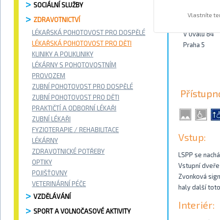
SOCIÁLNÍ SLUŽBY
Kontakty
Vlastníte t
ZDRAVOTNICTVÍ
LÉKAŘSKÁ POHOTOVOST PRO DOSPĚLÉ
V Úvalu 84
LÉKAŘSKÁ POHOTOVOST PRO DĚTI
Praha 5
KLINIKY A POLIKLINIKY
LÉKÁRNY S POHOTOVOSTNÍM
PROVOZEM
ZUBNÍ POHOTOVOST PRO DOSPĚLÉ
Přístupn
ZUBNÍ POHOTOVOST PRO DĚTI
PRAKTIČTÍ A ODBORNÍ LÉKAŘI
ZUBNÍ LÉKAŘI
FYZIOTERAPIE / REHABILITACE
Vstup:
LÉKÁRNY
ZDRAVOTNICKÉ POTŘEBY
LSPP se nachá
OPTIKY
Vstupní dveře 
POJIŠŤOVNY
Zvonková sign
VETERINÁRNÍ PÉČE
haly další tot
VZDĚLÁVÁNÍ
Interiér:
SPORT A VOLNOČASOVÉ AKTIVITY