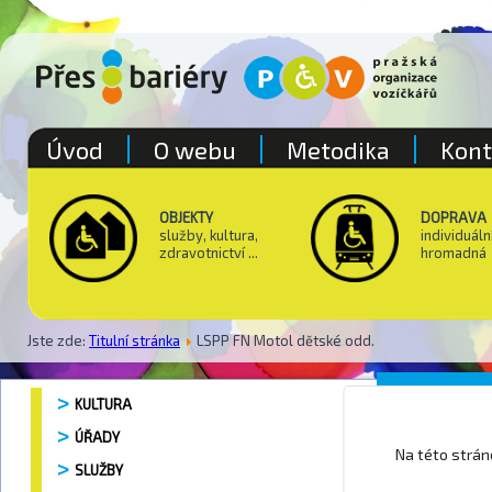
Úvod
O webu
Metodika
Kont
OBJEKTY
DOPRAVA
služby, kultura,
individuáln
zdravotnictví ...
hromadná
Jste zde:
Titulní stránka
LSPP FN Motol dětské odd.
LSPP FN
KULTURA
ÚŘADY
Na této strá
SLUŽBY