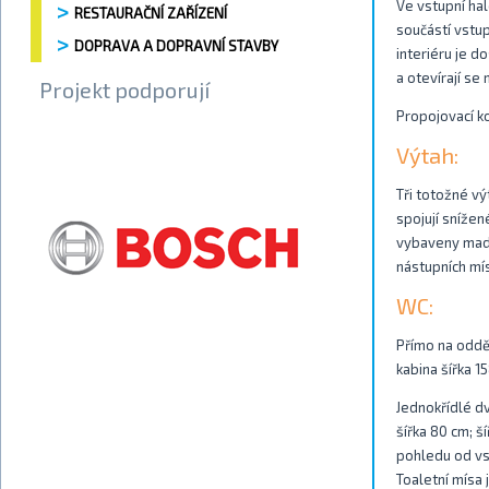
Ve vstupní hal
RESTAURAČNÍ ZAŘÍZENÍ
součástí vstup
DOPRAVA A DOPRAVNÍ STAVBY
interiéru je d
a otevírají s
Projekt podporují
Propojovací ko
Výtah:
Tři totožné vý
spojují snížen
vybaveny madl
nástupních mís
WC:
Přímo na odděl
kabina šířka 1
Jednokřídlé d
šířka 80 cm; š
pohledu od vst
Toaletní mísa