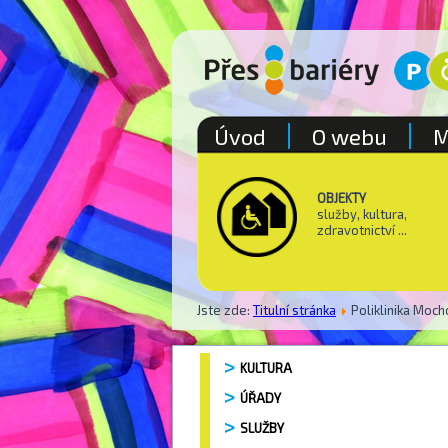
Úvod
O webu
M
OBJEKTY
služby, kultura,
zdravotnictví ...
Jste zde:
Titulní stránka
Poliklinika Moc
KULTURA
ÚŘADY
SLUŽBY