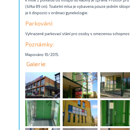
k míse z pohledu od vstupu do kabiny je zprava. Prostor pro
(šířka 89 cm). Toaletní mísa je vybavena pouze jedním sklo
je k dispozici v ordinaci gynekologie.
Parkování:
Vyhrazené parkovací stání pro osoby s omezenou schopností
Poznámky:
Mapováno 10/2015.
Galerie: