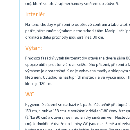
cm), které se otevírají mechanicky směrem do zádveří.
Interiér:
Na konci chodby v přízemí je odběrové centrum a laboratoř, o
patře, přístupném výtahem nebo schodištěm. Manipulační pro
ordinací a další průchody jsou širší než 80 cm.
Výtah:
Průchozí fasádní výtah (automaticky otevírané dveře šířka 80
spojuje uliční prostor v úrovni sníženého přízemí, přízemí a 
výtahem je dostatečný. Klec je vybavena madly a sklopným 
kleci není. Ovladač na nástupních místech je ve výšce max. 11
klece je 120 cm.
WC:
Hygienické zázemí se nachází v 1. patře. Částečně přístupná t
159 cm, hloubka 158 cm) je součástí oddělení WC ženy. Vstupn
(šířka 90 cm) a otevírají se mechanicky směrem ven. Následuj
cm). Jednokřídlé dveře do kabiny WC jsou označené a otevír