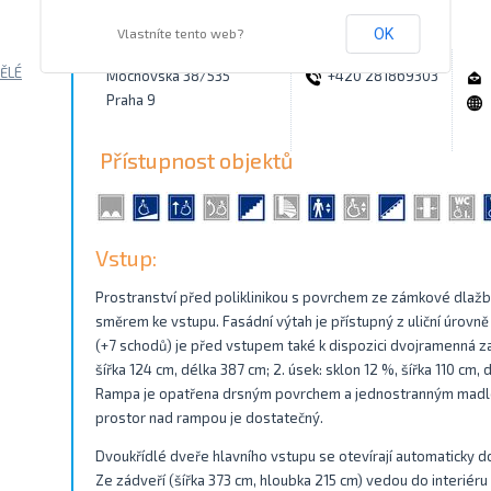
Kontakty
Vlastníte tento web?
OK
ĚLÉ
Mochovská 38/535
+420 281869303
Praha 9
Přístupnost objektů
Vstup:
Prostranství před poliklinikou s povrchem ze zámkové dlažb
směrem ke vstupu. Fasádní výtah je přístupný z uliční úrovně
(+7 schodů) je před vstupem také k dispozici dvojramenná za
šířka 124 cm, délka 387 cm; 2. úsek: sklon 12 %, šířka 110 cm,
Rampa je opatřena drsným povrchem a jednostranným madle
prostor nad rampou je dostatečný.
Dvoukřídlé dveře hlavního vstupu se otevírají automaticky do
Ze zádveří (šířka 373 cm, hloubka 215 cm) vedou do interiéru