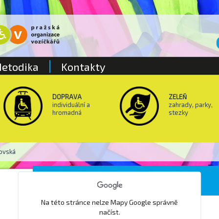
etodika
Kontakty
DOPRAVA
ZELEŇ
individuální a
zahrady, parky,
hromadná
stezky
hovská
Poliklinika Mochovská
Na této stránce nelze Mapy Google správně
načíst.