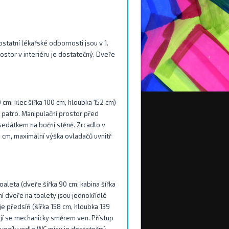
statní lékařské odbornosti jsou v 1.
stor v interiéru je dostatečný. Dveře
 cm; klec šířka 100 cm, hloubka 152 cm)
1. patro. Manipulační prostor před
sedátkem na boční stěně. Zrcadlo v
1 cm, maximální výška ovladačů uvnitř
oaleta (dveře šířka 90 cm; kabina šířka
í dveře na toalety jsou jednokřídlé
e předsíň (šířka 158 cm, hloubka 139
ají se mechanicky směrem ven. Přístup