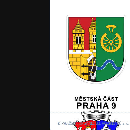
© PRAŽSKÁ ORGANIZACE VOZÍČKÁŘŮ z. s. 