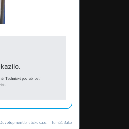
kazilo.
ně. Technické podrobnosti
iptu.
Development
b-sticks s.r.o. - Tomáš Bako