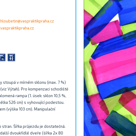
hloubetin@vaspraktikpraha.cz
vaspraktikpraha.cz
y stoupá v mírném sklonu (max. 7 %)
 (viz Výtah). Pro kompenzaci schodiště
lomená rampa (1. úsek: sklon 10,5 %,
 délka 526 cm) s vyhovující podestou.
m (výška 103 cm). Manipulační
 stran. Šířka průjezdu je dostatečná.
 další dvoukřídlé dveře (šířka 2x 80