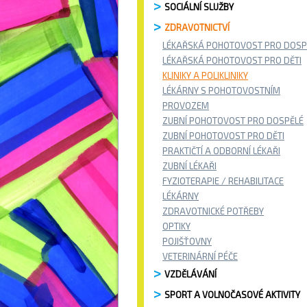
SOCIÁLNÍ SLUŽBY
ZDRAVOTNICTVÍ
LÉKAŘSKÁ POHOTOVOST PRO DOSP
LÉKAŘSKÁ POHOTOVOST PRO DĚTI
KLINIKY A POLIKLINIKY
LÉKÁRNY S POHOTOVOSTNÍM
PROVOZEM
ZUBNÍ POHOTOVOST PRO DOSPĚLÉ
ZUBNÍ POHOTOVOST PRO DĚTI
PRAKTIČTÍ A ODBORNÍ LÉKAŘI
ZUBNÍ LÉKAŘI
FYZIOTERAPIE / REHABILITACE
LÉKÁRNY
ZDRAVOTNICKÉ POTŘEBY
OPTIKY
POJIŠŤOVNY
VETERINÁRNÍ PÉČE
VZDĚLÁVÁNÍ
SPORT A VOLNOČASOVÉ AKTIVITY