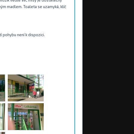
 vozík vedle WC mísy je dostatečný
pným madlem. Toaleta se uzamyká, klíč
 pohybu není k dispozici.