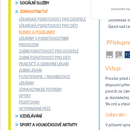
SOCIÁLNÍ SLUŽBY
Kontakty
Vlastníte t
ZDRAVOTNICTVÍ
LÉKAŘSKÁ POHOTOVOST PRO DOSPĚLÉ
Živonínská 1
LÉKAŘSKÁ POHOTOVOST PRO DĚTI
Újezd nad L
KLINIKY A POLIKLINIKY
LÉKÁRNY S POHOTOVOSTNÍM
Přístupn
PROVOZEM
ZUBNÍ POHOTOVOST PRO DOSPĚLÉ
ZUBNÍ POHOTOVOST PRO DĚTI
PRAKTIČTÍ A ODBORNÍ LÉKAŘI
Vstup:
ZUBNÍ LÉKAŘI
FYZIOTERAPIE / REHABILITACE
Prostor před 
LÉKÁRNY
dispozici pří
ZDRAVOTNICKÉ POTŘEBY
povrch ze zám
OPTIKY
je dostatečný.
POJIŠŤOVNY
94 cm) a oteví
VETERINÁRNÍ PÉČE
Interiér:
VZDĚLÁVÁNÍ
SPORT A VOLNOČASOVÉ AKTIVITY
V přízemí vpr