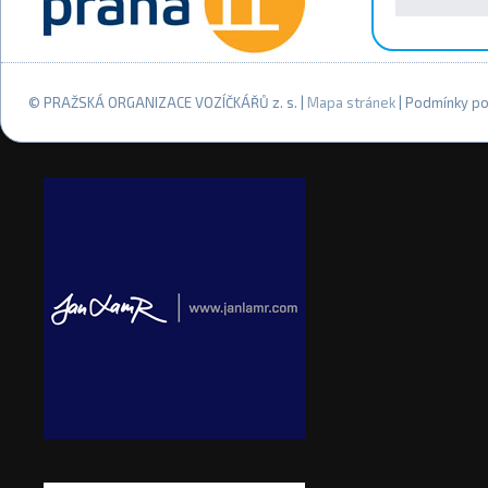
© PRAŽSKÁ ORGANIZACE VOZÍČKÁŘŮ z. s. |
Mapa stránek
| Podmínky po