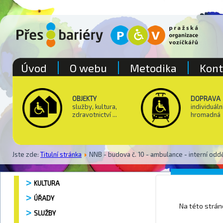
Úvod
O webu
Metodika
Kont
OBJEKTY
DOPRAVA
služby, kultura,
individuáln
zdravotnictví ...
hromadná
Jste zde:
Titulní stránka
NNB - budova č. 10 - ambulance - interní odd
Zdravot
KULTURA
ÚŘADY
Na této strá
SLUŽBY