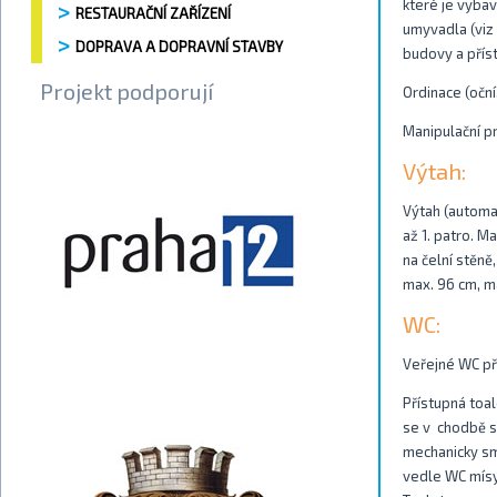
které je vyba
RESTAURAČNÍ ZAŘÍZENÍ
umyvadla (viz 
DOPRAVA A DOPRAVNÍ STAVBY
budovy a přís
Projekt podporují
Ordinace (oční
Manipulační pr
Výtah:
Výtah (automat
až 1. patro. 
na čelní stěn
max. 96 cm, ma
WC:
Veřejné WC př
Přístupná toal
se v chodbě sm
mechanicky sm
vedle WC mísy