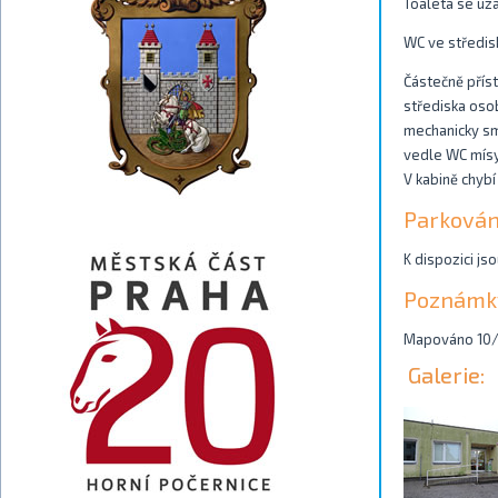
Toaleta se uza
WC ve středis
Částečně příst
střediska oso
mechanicky sm
vedle WC mísy
V kabině chyb
Parkován
K dispozici js
Poznámk
Mapováno 10/
Galerie: