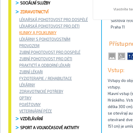
SOCIÁLNÍ SLUŽBY
Kontakty
Vlastníte t
ZDRAVOTNICTVÍ
LÉKAŘSKÁ POHOTOVOST PRO DOSPĚLÉ
Šustova 193
LÉKAŘSKÁ POHOTOVOST PRO DĚTI
Praha 11
KLINIKY A POLIKLINIKY
LÉKÁRNY S POHOTOVOSTNÍM
Přístupn
PROVOZEM
ZUBNÍ POHOTOVOST PRO DOSPĚLÉ
ZUBNÍ POHOTOVOST PRO DĚTI
PRAKTIČTÍ A ODBORNÍ LÉKAŘI
Vstup:
ZUBNÍ LÉKAŘI
FYZIOTERAPIE / REHABILITACE
Vstupy do obje
LÉKÁRNY
vstupy.
ZDRAVOTNICKÉ POTŘEBY
Hlavní vstup (
OPTIKY
Hráského. Vstu
POJIŠŤOVNY
délka 300 cm)
VETERINÁRNÍ PÉČE
se otevírají a
VZDĚLÁVÁNÍ
otevírané dveř
151 cm) je umí
SPORT A VOLNOČASOVÉ AKTIVITY