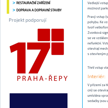
RESTAURAČNÍ ZAŘÍZENÍ
Vedlejší vstup
možnost parko
DOPRAVA A DOPRAVNÍ STAVBY
Pravý vstup (
Projekt podporují
pohybu. Ke vs
tvoří velkofo
Zvonková signa
se ve vzdálen
nefunkční. Vst
otevírají mec
s otevřeným p
Třetí vstup vl
Interiér:
V přízemí za 
cm) se otevíra
umístěna vpra
sedačky jsou 