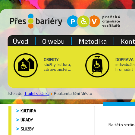
Úvod
O webu
Metodika
Kont
OBJEKTY
DOPRAVA
služby, kultura,
individuáln
zdravotnictví ...
hromadná
Jste zde:
Titulní stránka
Poliklinika Jižní Město
Poliklin
KULTURA
ÚŘADY
Na této strá
SLUŽBY