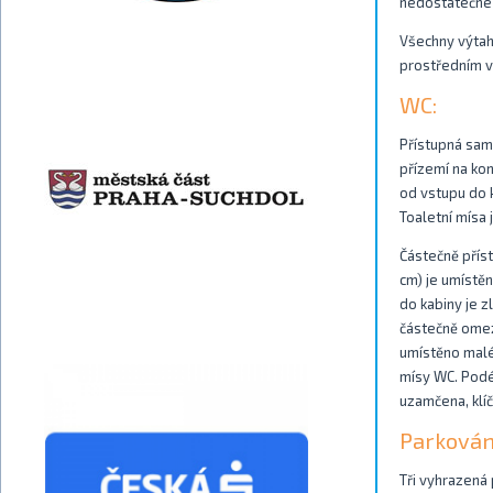
nedostatečné 
Všechny výtah
prostředním v
WC:
Přístupná samo
přízemí na kon
od vstupu do k
Toaletní mísa
Částečně příst
cm) je umístěn
do kabiny je z
částečně omez
umístěno malé
mísy WC. Podél
uzamčena, klíč 
Parkován
Tři vyhrazená 