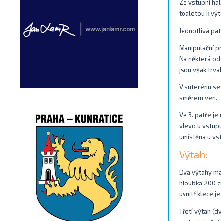
Ze vstupní ha
toaletou k výt
Jednotlivá patr
Manipulační pr
Na některá odd
jsou však trva
V suterénu se 
směrem ven.
Ve 3. patře je
vlevo u vstup
umístěna u vs
Výtah:
Dva výtahy maj
hloubka 200 c
uvnitř klece je
Třetí výtah (d