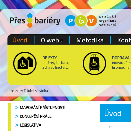
Úvod
O webu
Metodika
Kont
OBJEKTY
DOPRAVA
služby, kultura,
individuáln
zdravotnictví ...
hromadná
Jste zde:
Titulní stránka
MAPOVÁNÍ PŘÍSTUPNOSTI
Úvod
KONCEPČNÍ PRÁCE
LEGISLATIVA