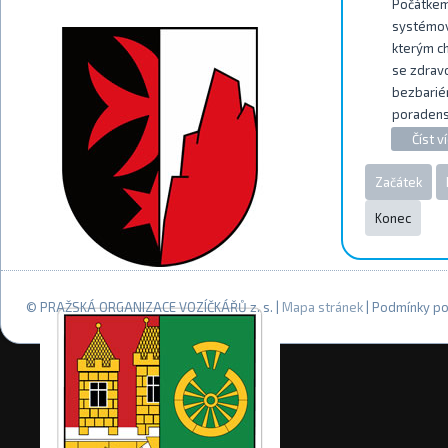
Počátkem 
systémové
kterým ch
se zdravo
bezbariér
poradenst
Číst ví
Začátek
Konec
© PRAŽSKÁ ORGANIZACE VOZÍČKÁŘŮ z. s. |
Mapa stránek
| Podmínky po