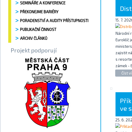
SEMINÁŘE A KONFERENCE
Dis
PŘEKONEJME BARIÉRY
15. 7. 202
PORADENSTVÍ A AUDITY PŘÍSTUPNOSTI
PUBLIKAČNÍ ČINNOST
Národní r
ARCHIV ČLÁNKŮ
Euroklíč
minister
Projekt podporují
zajistit 
s resorte
zámek - 
Číst ví
Pří
ve 
25. 6. 20