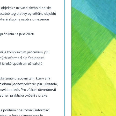
 objektů z uživatelského hlediska
 platné legislativy by většinu objektů
některé skupiny osob s omezenou
 proběhla na jaře 2020.
ní je komplexním procesem, při
ých informací o přístupnosti
at široké spektrum uživatelů
.
ky znalý pracovní tým, který zná
řebami jednotlivých skupin uživatelů,
ouvislostech. Pro získání dovedností
rie i praktická cvičení a praxe
i na pouhém posuzování informací
terénu a fotodokumentace je