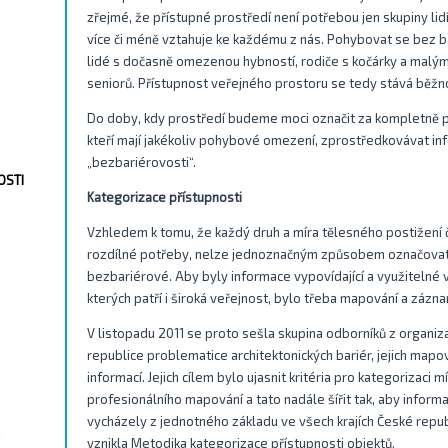
zřejmé, že přístupné prostředí není potřebou jen skupiny li
více či méně vztahuje ke každému z nás. Pohybovat se bez bari
lidé s dočasně omezenou hybností, rodiče s kočárky a malým
seniorů. Přístupnost veřejného prostoru se tedy stává běž
Do doby, kdy prostředí budeme moci označit za kompletně př
kteří mají jakékoliv pohybové omezení, zprostředkovávat inf
„bezbariérovosti“.
OSTI
Kategorizace přístupnosti
Vzhledem k tomu, že každý druh a míra tělesného postižení
rozdílné potřeby, nelze jednoznačným způsobem označovat
bezbariérové. Aby byly informace vypovídající a využitelné
kterých patří i široká veřejnost, bylo třeba mapování a záz
V listopadu 2011 se proto sešla skupina odborníků z organizací
republice problematice architektonických bariér, jejich mapov
informací. Jejich cílem bylo ujasnit kritéria pro kategorizaci m
profesionálního mapování a tato nadále šířit tak, aby inform
vycházely z jednotného základu ve všech krajích České repub
vznikla Metodika kategorizace přístupnosti objektů.