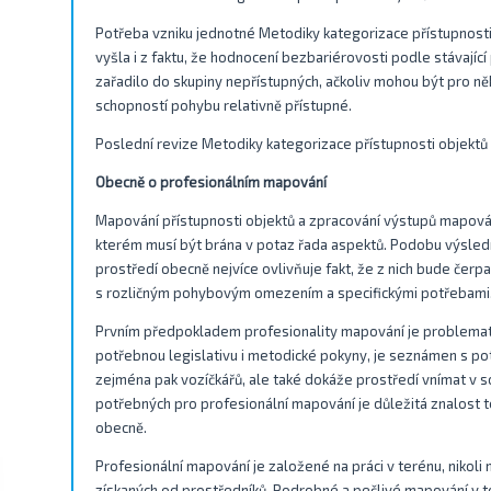
Potřeba vzniku jednotné Metodiky kategorizace přístupnosti
vyšla i z faktu, že hodnocení bezbariérovosti podle stávající
zařadilo do skupiny nepřístupných, ačkoliv mohou být pro 
schopností pohybu relativně přístupné.
Poslední revize Metodiky kategorizace přístupnosti objektů
Obecně o profesionálním mapování
Mapování přístupnosti objektů a zpracování výstupů mapová
kterém musí být brána v potaz řada aspektů. Podobu výsledn
prostředí obecně nejvíce ovlivňuje fakt, že z nich bude čerp
s rozličným pohybovým omezením a specifickými potřebami
Prvním předpokladem profesionality mapování je problemati
potřebnou legislativu i metodické pokyny, je seznámen s pot
zejména pak vozíčkářů, ale také dokáže prostředí vnímat v s
potřebných pro profesionální mapování je důležitá znalost teo
obecně.
Profesionální mapování je založené na práci v terénu, nikol
získaných od prostředníků. Podrobné a pečlivé mapování v 