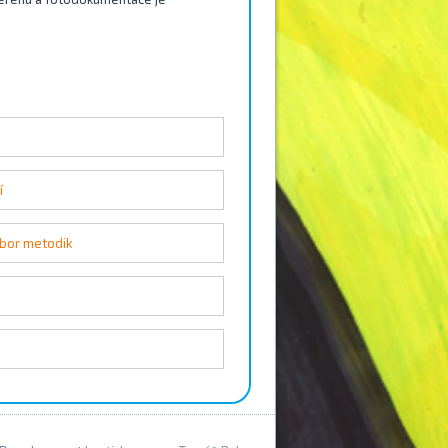
í
ubor metodik