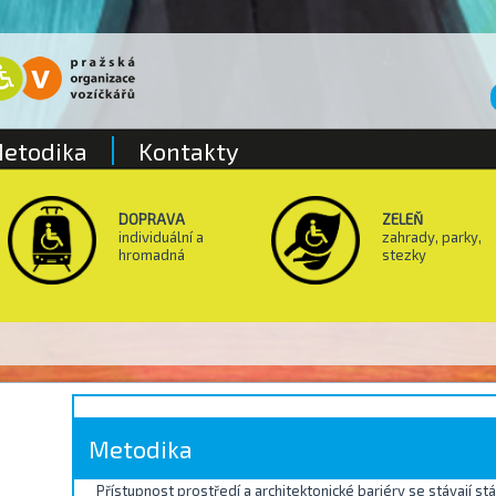
etodika
Kontakty
DOPRAVA
ZELEŇ
individuální a
zahrady, parky,
hromadná
stezky
Metodika
Přístupnost prostředí a architektonické bariéry se stávají stá