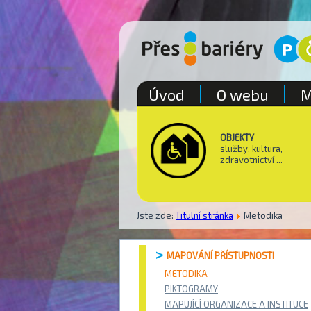
Úvod
O webu
M
OBJEKTY
služby, kultura,
zdravotnictví ...
Jste zde:
Titulní stránka
Metodika
MAPOVÁNÍ PŘÍSTUPNOSTI
METODIKA
PIKTOGRAMY
MAPUJÍCÍ ORGANIZACE A INSTITUCE