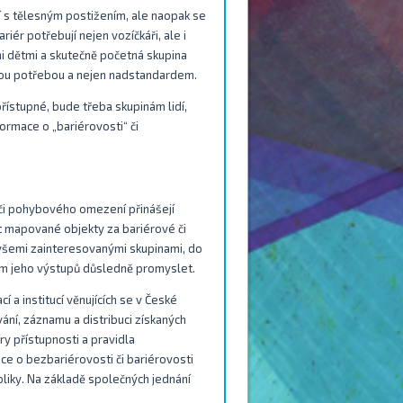
dí s tělesným postižením, ale naopak se
ér potřebují nejen vozíčkáři, ale i
i dětmi a skutečně početná skupina
nou potřebou a nejen nadstandardem.
ístupné, bude třeba skupinám lidí,
ormace o „bariérovosti“ či
 či pohybového omezení přinášejí
 mapované objekty za bariérové či
 všemi zainteresovanými skupinami, do
nam jeho výstupů důsledně promyslet.
 a institucí věnujících se v České
ání, záznamu a distribuci získaných
íry přístupnosti a pravidla
ace o bezbariérovosti či bariérovosti
liky. Na základě společných jednání