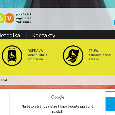
etodika
Kontakty
DOPRAVA
ZELEŇ
individuální a
zahrady, parky,
hromadná
stezky
enova
FOKUS optik Křenova
Na této stránce nelze Mapy Google správně
načíst.