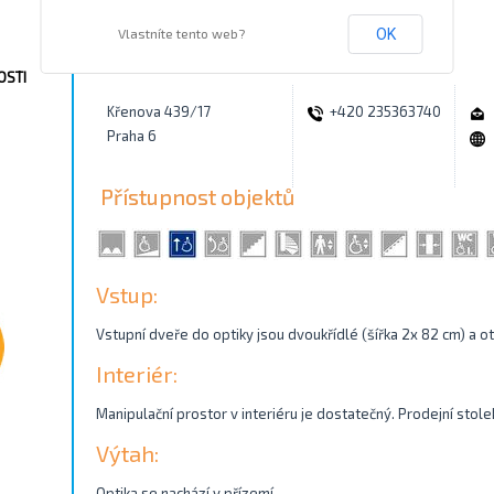
Vlastníte tento web?
OK
Kontakty
OSTI
Křenova 439/17
+420 235363740
Praha 6
Přístupnost objektů
Vstup:
Vstupní dveře do optiky jsou dvoukřídlé (šířka 2x 82 cm) a o
Interiér:
Manipulační prostor v interiéru je dostatečný. Prodejní stole
Výtah:
Optika se nachází v přízemí.