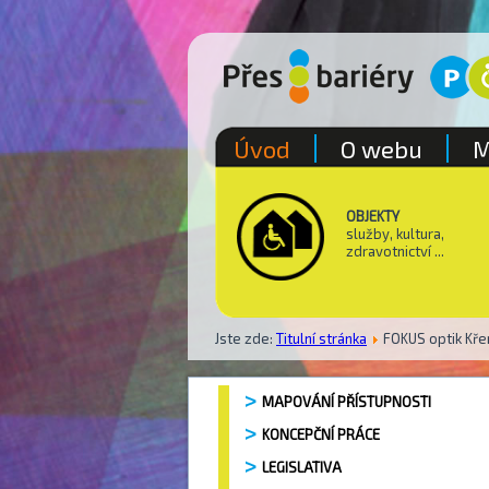
Úvod
O webu
M
OBJEKTY
služby, kultura,
zdravotnictví ...
Jste zde:
Titulní stránka
FOKUS optik Kř
MAPOVÁNÍ PŘÍSTUPNOSTI
KONCEPČNÍ PRÁCE
LEGISLATIVA