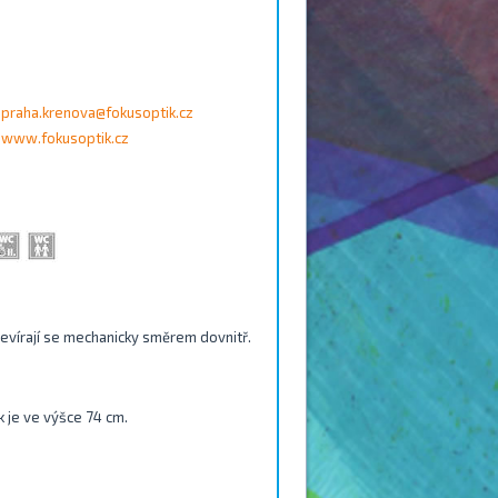
praha.krenova@fokusoptik.cz
www.fokusoptik.cz
tevírají se mechanicky směrem dovnitř.
k je ve výšce 74 cm.