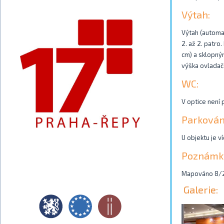
Výtah:
Výtah (automat
2. až 2. patro
cm) a sklopný
výška ovladačů
WC:
V optice není 
Parkován
U objektu je v
Poznámk
Mapováno 8/
Galerie: