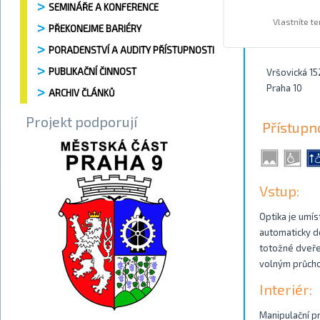
SEMINÁŘE A KONFERENCE
Vlastníte t
PŘEKONEJME BARIÉRY
Kontakty
PORADENSTVÍ A AUDITY PŘÍSTUPNOSTI
PUBLIKAČNÍ ČINNOST
Vršovická 15
Praha 10
ARCHIV ČLÁNKŮ
Projekt podporují
Přístupn
Vstup:
Optika je umís
automaticky do
totožné dveře.
volným průcho
Interiér:
Manipulační pr