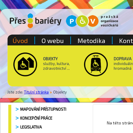
Úvod
O webu
Metodika
Kont
OBJEKTY
DOPRAVA
služby, kultura,
individuáln
zdravotnictví ...
hromadná
Jste zde:
Titulní stránka
Objekty
MAPOVÁNÍ PŘÍSTUPNOSTI
KONCEPČNÍ PRÁCE
Grand Op
Na této strá
LEGISLATIVA