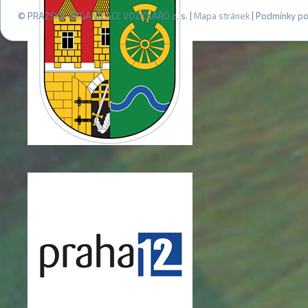
© PRAŽSKÁ ORGANIZACE VOZÍČKÁŘŮ z. s. |
Mapa stránek
| Podmínky po