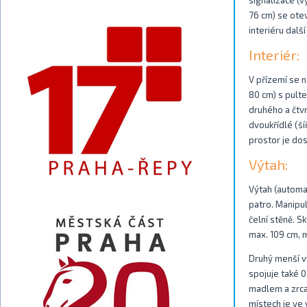
signalizace (v
76 cm) se ote
interiéru dalš
Interiér:
V přízemí se n
80 cm) s pulte
druhého a čtvr
dvoukřídlé (ší
prostor je do
Výtah:
Výtah (automat
patro. Manipu
čelní stěně. S
max. 109 cm, m
Druhý menší vý
spojuje také 0
madlem a zrcad
místech je ve 