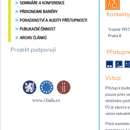
SEMINÁŘE A KONFERENCE
PŘEKONEJME BARIÉRY
Kontakty
PORADENSTVÍ A AUDITY PŘÍSTUPNOSTI
PUBLIKAČNÍ ČINNOST
Trojská 1997
Praha 8
ARCHIV ČLÁNKŮ
Projekt podporují
Přístupn
Vstup:
Přístup k bud
pouze přes ven
obtížném podé
FÚ je závora a
velmi nekvalit
Před vlastním