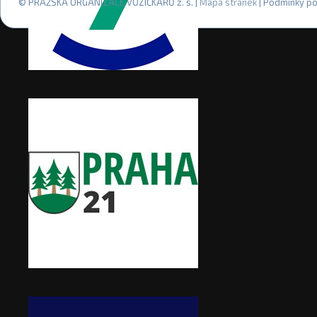
© PRAŽSKÁ ORGANIZACE VOZÍČKÁŘŮ z. s. |
Mapa stránek
| Podmínky po