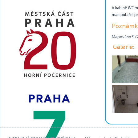
V kabině WC mu
manipulační pr
Poznámk
Mapováno 9/2
Galerie: