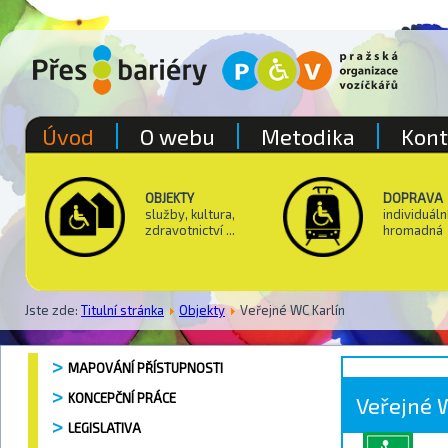
Úvod
O webu
Metodika
Kont
OBJEKTY
DOPRAVA
služby, kultura,
individuáln
zdravotnictví ...
hromadná
Jste zde:
Titulní stránka
Objekty
Veřejné WC Karlín
MAPOVÁNÍ PŘÍSTUPNOSTI
KONCEPČNÍ PRÁCE
Veřejné 
LEGISLATIVA