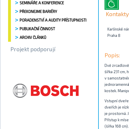
SEMINÁŘE A KONFERENCE
PŘEKONEJME BARIÉRY
Kontakty
PORADENSTVÍ A AUDITY PŘÍSTUPNOSTI
PUBLIKAČNÍ ČINNOST
Karlínské ná
Praha 8
ARCHIV ČLÁNKŮ
Projekt podporují
Popis:
Dvě zrcadlově 
šířka 231 cm,
v samostatném
jednoramenná 
kostek. Manip
Vstupní dveře 
dveřích je níz
je prostorná.
Přístup k míse
(šířka 168 cm