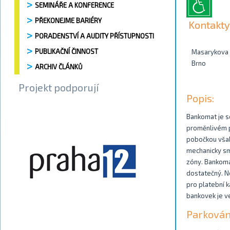
SEMINÁŘE A KONFERENCE
PŘEKONEJME BARIÉRY
Kontakty
PORADENSTVÍ A AUDITY PŘÍSTUPNOSTI
PUBLIKAČNÍ ČINNOST
Masarykova
Brno
ARCHIV ČLÁNKŮ
Projekt podporují
Popis:
Bankomat je s
proměnlivém p
pobočkou však 
mechanicky sm
zóny. Bankomat
dostatečný. Ne
pro platební k
bankovek je v
Parkován