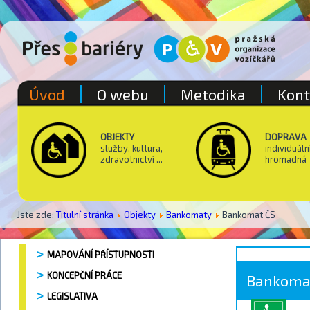
Úvod
O webu
Metodika
Kont
OBJEKTY
DOPRAVA
služby, kultura,
individuáln
zdravotnictví ...
hromadná
Jste zde:
Titulní stránka
Objekty
Bankomaty
Bankomat ČS
MAPOVÁNÍ PŘÍSTUPNOSTI
KONCEPČNÍ PRÁCE
Bankoma
LEGISLATIVA