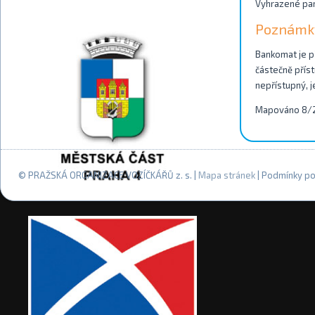
Vyhrazené park
Poznámk
Bankomat je př
částečně příst
nepřístupný, j
Mapováno 8/
© PRAŽSKÁ ORGANIZACE VOZÍČKÁŘŮ z. s. |
Mapa stránek
| Podmínky po