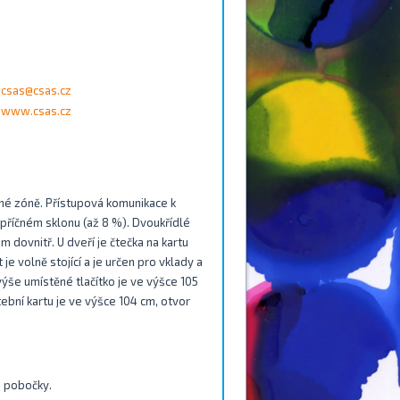
csas@csas.cz
www.csas.cz
né zóně. Přístupová komunikace k
říčném sklonu (až 8 %). Dvoukřídlé
 dovnitř. U dveří je čtečka na kartu
 volně stojící a je určen pro vklady a
ýše umístěné tlačítko je ve výšce 105
tební kartu je ve výšce 104 cm, otvor
d pobočky.