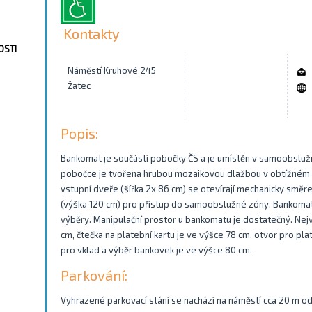
Kontakty
OSTI
Náměstí Kruhové 245
Žatec
Popis:
Bankomat je součástí pobočky ČS a je umístěn v samoobsluž
pobočce je tvořena hrubou mozaikovou dlažbou v obtížném p
vstupní dveře (šířka 2x 86 cm) se otevírají mechanicky směrem
(výška 120 cm) pro přístup do samoobslužné zóny. Bankomat je
výběry. Manipulační prostor u bankomatu je dostatečný. Nejv
cm, čtečka na platební kartu je ve výšce 78 cm, otvor pro pla
pro vklad a výběr bankovek je ve výšce 80 cm.
Parkování:
Vyhrazené parkovací stání se nachází na náměstí cca 20 m o