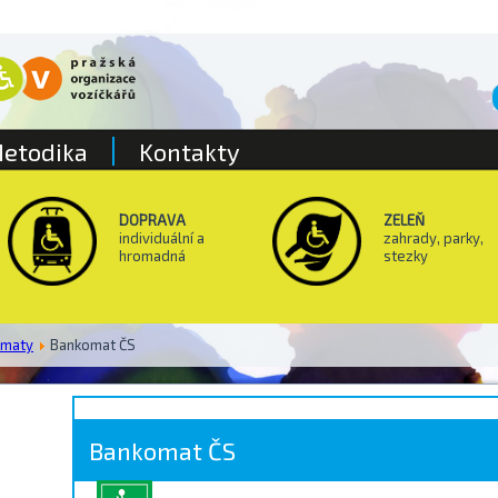
etodika
Kontakty
DOPRAVA
ZELEŇ
individuální a
zahrady, parky,
hromadná
stezky
omaty
Bankomat ČS
Bankomat ČS