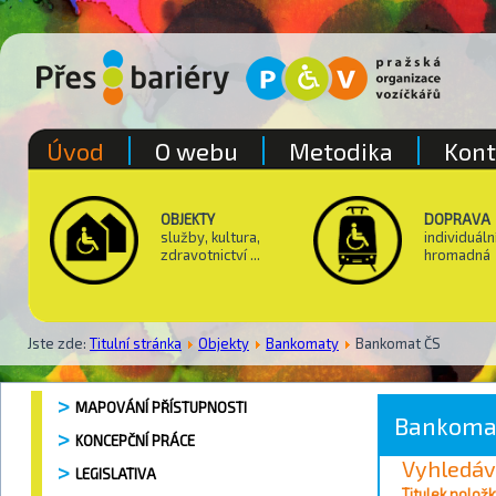
Úvod
O webu
Metodika
Kont
OBJEKTY
DOPRAVA
služby, kultura,
individuáln
zdravotnictví ...
hromadná
Jste zde:
Titulní stránka
Objekty
Bankomaty
Bankomat ČS
MAPOVÁNÍ PŘÍSTUPNOSTI
Bankoma
KONCEPČNÍ PRÁCE
Vyhledáv
LEGISLATIVA
Vyhledávání / 
Titulek položk