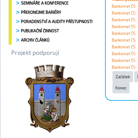
SEMINÁŘE A KONFERENCE
Vyhledat
Bankomat ČS
PŘEKONEJME BARIÉRY
Bankomat ČS
Kontakty
Bankomat ČS
PORADENSTVÍ A AUDITY PŘÍSTUPNOSTI
Bankomat ČS
PUBLIKAČNÍ ČINNOST
Bankomat ČS
Město
ARCHIV ČLÁNKŮ
Bankomat ČS
Bankomat ČS
Projekt podporují
Přístupnost
Bankomat ČS
Bankomat ČS
Bankomat ČS
Vyhledat
Začátek
Konec
Strana 2 